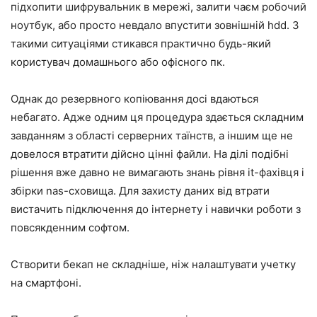
підхопити шифрувальник в мережі, залити чаєм робочий
ноутбук, або просто невдало впустити зовнішній hdd. З
такими ситуаціями стикався практично будь-який
користувач домашнього або офісного пк.
Однак до резервного копіювання досі вдаються
небагато. Адже одним ця процедура здається складним
завданням з області серверних таїнств, а іншим ще не
довелося втратити дійсно цінні файли. На ділі подібні
рішення вже давно не вимагають знань рівня it-фахівця і
збірки nas-сховища. Для захисту даних від втрати
вистачить підключення до інтернету і навички роботи з
повсякденним софтом.
Створити бекап не складніше, ніж налаштувати учетку
на смартфоні.