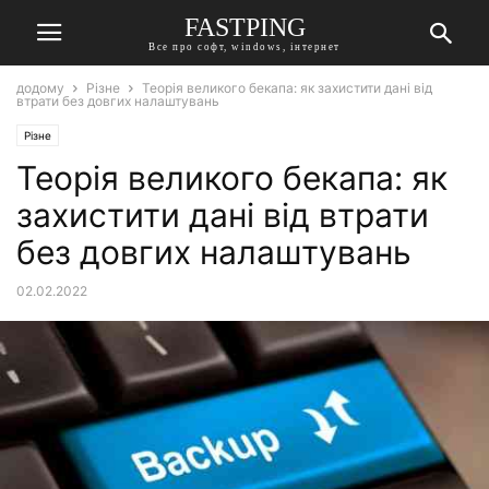
FASTPING
Все про софт, windows, інтернет
додому
Різне
Теорія великого бекапа: як захистити дані від
втрати без довгих налаштувань
Різне
Теорія великого бекапа: як
захистити дані від втрати
без довгих налаштувань
02.02.2022