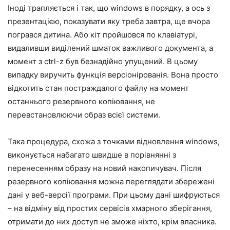
Іноді трапляється і так, що windows в порядку, а ось з
презентацією, показувати яку треба завтра, ще вчора
погрався дитина. Або кіт пройшовся по клавіатурі,
видаливши виділений шматок важливого документа, а
момент з ctrl-z був безнадійно упущений. В цьому
випадку виручить функція версіонірованія. Вона просто
відкотить стан постраждалого файлу на момент
останнього резервного копіювання, не
перевстановлюючи образ всієї системи.
Така процедура, схожа з точками відновлення windows,
виконується набагато швидше в порівнянні з
перенесенням образу на новий накопичувач. Після
резервного копіювання можна переглядати збережені
дані у веб-версії програми. При цьому дані шифруються
– на відміну від простих сервісів хмарного зберігання,
отримати до них доступ не зможе ніхто, крім власника.