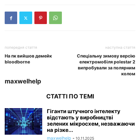
попередня стаття
наступна стаття
На пк вийшов демейк
Спеціальну зимову версію
bloodborne
електромобіля polestar 2
випробували за полярним
колом
maxwelhelp
СТАТТІ ПО ТЕМІ
Гіганти штучного інтелекту
відстають у виробництві
зелених мікросхем, незважаючи
на різке...
maxwelhelp
-
10.11.2025