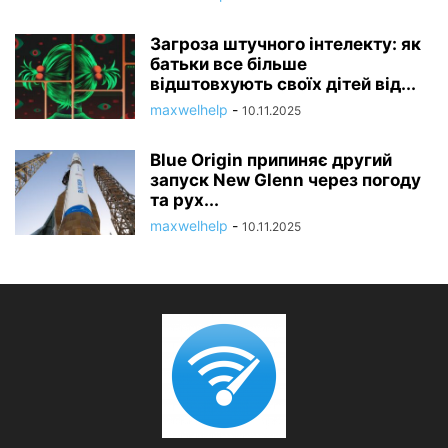
Загроза штучного інтелекту: як
батьки все більше
відштовхують своїх дітей від...
maxwelhelp
-
10.11.2025
Blue Origin припиняє другий
запуск New Glenn через погоду
та рух...
maxwelhelp
-
10.11.2025