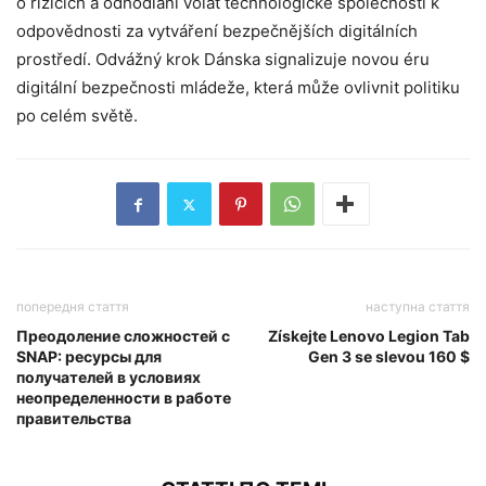
o rizicích a odhodlání volat technologické společnosti k
odpovědnosti za vytváření bezpečnějších digitálních
prostředí. Odvážný krok Dánska signalizuje novou éru
digitální bezpečnosti mládeže, která může ovlivnit politiku
po celém světě.
попередня стаття
наступна стаття
Преодоление сложностей с
Získejte Lenovo Legion Tab
SNAP: ресурсы для
Gen 3 se slevou 160 $
получателей в условиях
неопределенности в работе
правительства