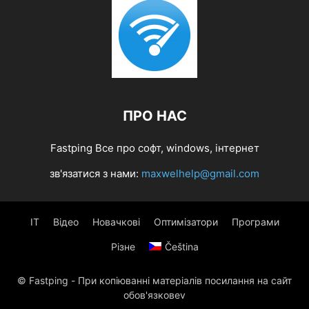
ПРО НАС
Fastping Все про софт, windows, інтернет
зв'язатися з нами:
maxwelhelp@gmail.com
IT
Відео
Новачкові
Оптимізатори
Програми
Різне
Čeština
© Fastping - При копіюванні матеріалів посилання на сайт
обов'язковеv