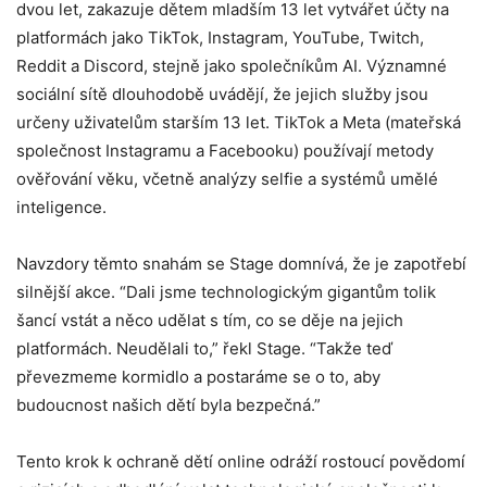
dvou let, zakazuje dětem mladším 13 let vytvářet účty na
platformách jako TikTok, Instagram, YouTube, Twitch,
Reddit a Discord, stejně jako společníkům AI. Významné
sociální sítě dlouhodobě uvádějí, že jejich služby jsou
určeny uživatelům starším 13 let. TikTok a Meta (mateřská
společnost Instagramu a Facebooku) používají metody
ověřování věku, včetně analýzy selfie a systémů umělé
inteligence.
Navzdory těmto snahám se Stage domnívá, že je zapotřebí
silnější akce. “Dali jsme technologickým gigantům tolik
šancí vstát a něco udělat s tím, co se děje na jejich
platformách. Neudělali to,” řekl Stage. “Takže teď
převezmeme kormidlo a postaráme se o to, aby
budoucnost našich dětí byla bezpečná.”
Tento krok k ochraně dětí online odráží rostoucí povědomí