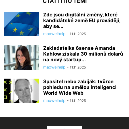
СТАТТІ ПО ТЕМІ
Zde jsou digitální změny, které
kandidátské země EU provádějí,
aby se...
maxwelhelp
-
11.11.2025
Zakladatelka 6sense Amanda
Kahlow získala 30 milionů dolarů
na nový startup...
maxwelhelp
-
11.11.2025
Spasitel nebo zabiják: tvůrce
pohledu na umělou inteligenci
World Wide Web
maxwelhelp
-
11.11.2025