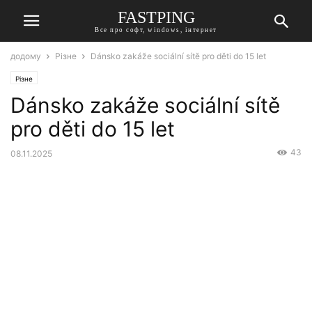
FASTPING
Все про софт, windows, інтернет
додому
Різне
Dánsko zakáže sociální sítě pro děti do 15 let
Різне
Dánsko zakáže sociální sítě
pro děti do 15 let
43
08.11.2025