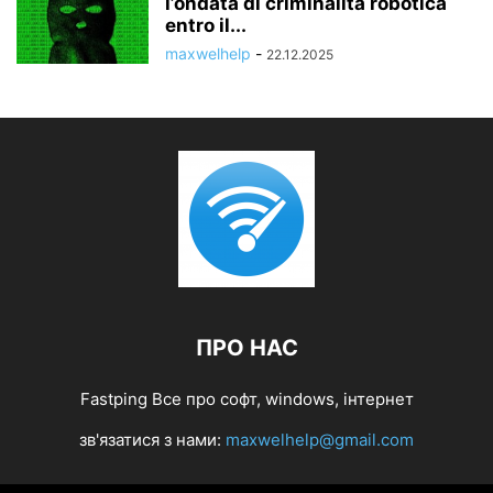
l’ondata di criminalità robotica
entro il...
maxwelhelp
-
22.12.2025
ПРО НАС
Fastping Все про софт, windows, інтернет
зв'язатися з нами:
maxwelhelp@gmail.com