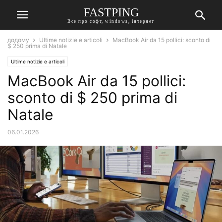
FASTPING
Все про софт, windows, інтернет
додому
Ultime notizie e articoli
MacBook Air da 15 pollici: sconto di
$ 250 prima di Natale
Ultime notizie e articoli
MacBook Air da 15 pollici:
sconto di $ 250 prima di
Natale
06.01.2026