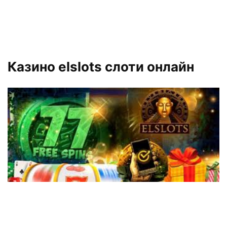
Казино elslots слоти онлайн