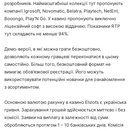
розробників. Наймасштабніші колекції тут пропонують
компанії Igrosoft, Novomatic, Belatra, Playtech, NetEnt,
Booongo, Play’N Go. У казино пропонують виключно
ліцензійний софт з високою віддачею. Показники RTP
тут складають не менше 94%.
Демо-версії, в які можна грати безкоштовно,
дозволяють кожному гравцеві переконатися в цьому
самостійно. Більш того, безкоштовний формат не
вимагає обов’язкової реєстрації. Його можуть
використовувати потенційні новачки для ознайомлення
з асортиментом.
Основною валютою рахунку в казино Elslots є українська
гривня. Зарахування грошей здійснюється миттєво і без
комісії. Заявки на виплату в залежності від суми
обробляються протягом 1 – 10 банківських днів. Комісія