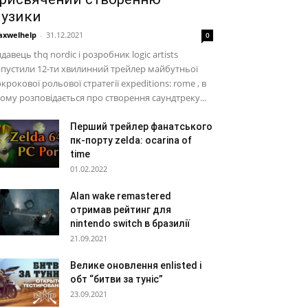
узики
xwelhelp
-
31.12.2021
0
давець thq nordic і розробник logic artists
пустили 12-ти хвилинний трейлер майбутньої
крокової рольової стратегії expeditions: rome , в
ому розповідається про створення саундтреку...
Перший трейлер фанатського
пк-порту zelda: ocarina of
time
01.02.2022
Alan wake remastered
отримав рейтинг для
nintendo switch в бразилії
21.09.2021
Велике оновлення enlisted і
обт “битви за туніс”
23.09.2021