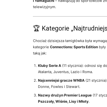
i Yamaguchi
– nawiązują do sportowców z
telewizyjnym.
🏆 Kategorie „Najtrudniej
Chociaż dzisiejsza łamigłówka była wymaga
kategorie
Connections: Sports Edition
były 
taką jak:
Kluby Serie A
(11 stycznia): odnosi się d
Atalanta, Juventus, Lazio i Roma.
Najcenniejsi gracze WNBA
(21 stycznia)
Donne, Fowles i Stewart.
Nazwy drużyn Premier League
(17 styc
Pszczoły, Wiśnie, Lisy i Młoty
.