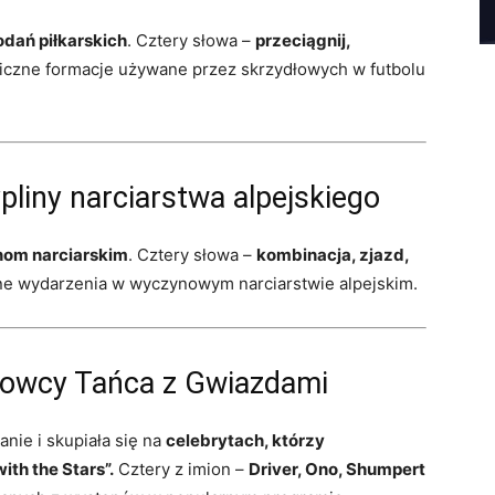
odań piłkarskich
. Cztery słowa –
przeciągnij,
ficzne formacje używane przez skrzydłowych w futbolu
pliny narciarstwa alpejskiego
nom narciarskim
. Cztery słowa –
kombinacja, zjazd,
ne wydarzenia w wyczynowym narciarstwie alpejskim.
towcy Tańca z Gwiazdami
nie i skupiała się na
celebrytach, którzy
ith the Stars”.
Cztery z imion –
Driver, Ono, Shumpert