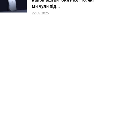
найбільші витоки Pixel 10, які
ми чули під...
22.09.2025