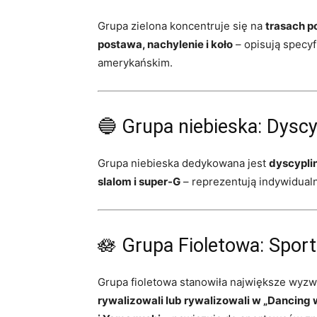
Grupa zielona koncentruje się na
trasach p
postawa, nachylenie i koło
– opisują specy
amerykańskim.
🔵 Grupa niebieska: Dyscy
Grupa niebieska dedykowana jest
dyscypli
slalom i super-G
– reprezentują indywidual
🪷 Grupa Fioletowa: Spor
Grupa fioletowa stanowiła największe wyzwa
rywalizowali lub rywalizowali w „Dancing w