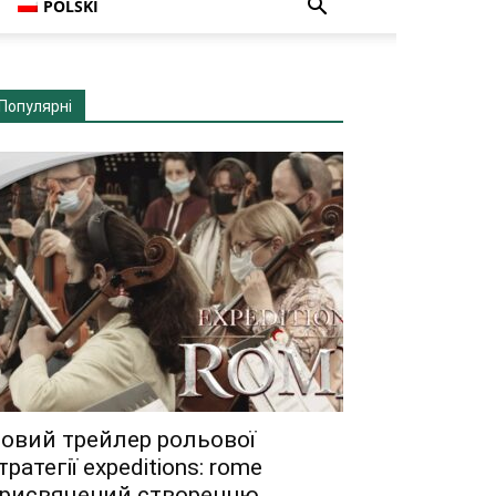
POLSKI
Популярні
овий трейлер рольової
тратегії expeditions: rome
рисвячений створенню