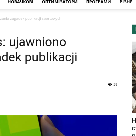
НОВАЧКОВІ
ОПТИМІЗАТОРИ
ПРОГРАМИ
РІЗНЕ
zania zagadek publikacji sportowych
: ujawniono
dek publikacji
38
Н
с
п