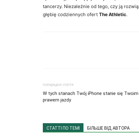
tancerzy. Niezależnie od tego, czy ją rozwi
głębię codziennych ofert
The Athletic
.
попередня стаття
W tych stanach Twój iPhone stanie się Twoim
prawem jazdy
СТАТТІ ПО ТЕМІ
БІЛЬШЕ ВІД АВТОРА