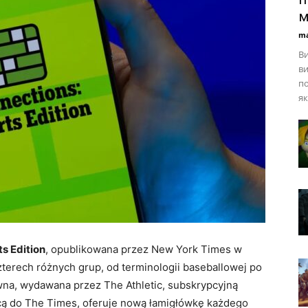
м
ma
Ви
ви
по
як
s Edition
, opublikowana przez New York Times w
erech różnych grup, od terminologii baseballowej po
owna, wydawana przez The Athletic, subskrypcyjną
cą do The Times, oferuje nową łamigłówkę każdego