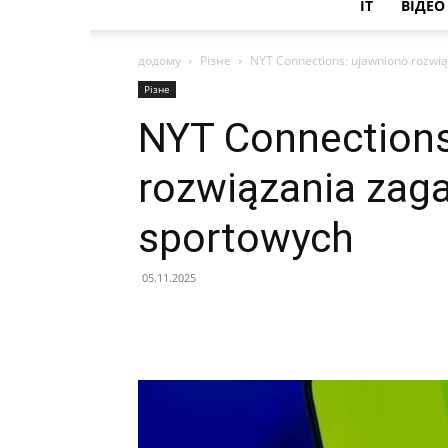
IT
ВІДЕО
додому
Різне
NYT Connections: ujawniono rozwią
Різне
NYT Connections
rozwiązania zaga
sportowych
05.11.2025