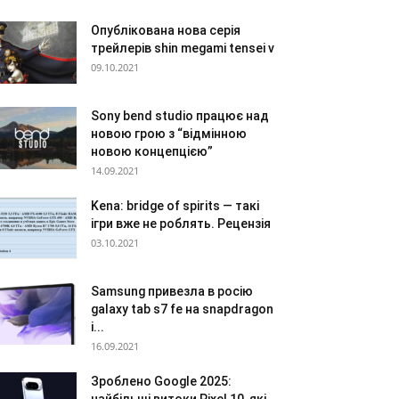
Опублікована нова серія
трейлерів shin megami tensei v
09.10.2021
Sony bend studio працює над
новою грою з “відмінною
новою концепцією”
14.09.2021
Kena: bridge of spirits — такі
ігри вже не роблять. Рецензія
03.10.2021
Samsung привезла в росію
galaxy tab s7 fe на snapdragon
і...
16.09.2021
Зроблено Google 2025: