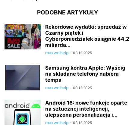
PODOBNE ARTYKUŁY
Rekordowe wydatki: sprzedaż w
Czarny piątek i
Cyberponiedziałek osiągnie 44,2
miliarda...
maxwelhelp
-
03.12.2025
Samsung kontra Apple: Wyścig
na składane telefony nabiera
tempa
maxwelhelp
-
03.12.2025
Android 16: nowe funkcje oparte
na sztucznej inteligencji,
ulepszona personalizacja i...
maxwelhelp
-
03.12.2025