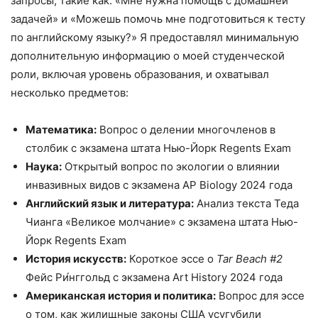
запросы, такие как: «Мне нужна помощь с домашней
задачей» и «Можешь помочь мне подготовиться к тесту
по английскому языку?» Я предоставлял минимальную
дополнительную информацию о моей студенческой
роли, включая уровень образования, и охватывал
несколько предметов:
Математика:
Вопрос о делении многочленов в
столбик с экзамена штата Нью-Йорк Regents Exam
Наука:
Открытый вопрос по экологии о влиянии
инвазивных видов с экзамена AP Biology 2024 года
Английский язык и литература:
Анализ текста Теда
Чианга «Великое молчание» с экзамена штата Нью-
Йорк Regents Exam
История искусств:
Короткое эссе о
Tar Beach #2
Фейс Ри́нггольд с экзамена Art History 2024 года
Американская история и политика:
Вопрос для эссе
о том, как жилищные законы США усугубили