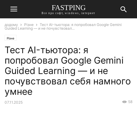
FASTPING
Все про софт, windows, інтернет
додому
Різне
Тест AI-тьютора: я попробовал Google Gemini
Guided Learning — и не почувствовал...
Різне
Тест AI-тьютора: я
попробовал Google Gemini
Guided Learning — и не
почувствовал себя намного
умнее
58
07.11.2025