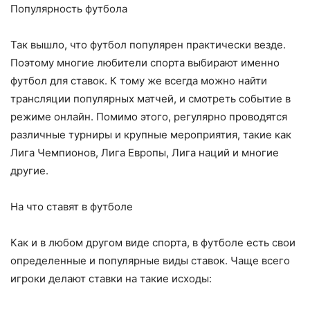
Популярность футбола
Так вышло, что футбол популярен практически везде.
Поэтому многие любители спорта выбирают именно
футбол для ставок. К тому же всегда можно найти
трансляции популярных матчей, и смотреть событие в
режиме онлайн. Помимо этого, регулярно проводятся
различные турниры и крупные мероприятия, такие как
Лига Чемпионов, Лига Европы, Лига наций и многие
другие.
На что ставят в футболе
Как и в любом другом виде спорта, в футболе есть свои
определенные и популярные виды ставок. Чаще всего
игроки делают ставки на такие исходы: