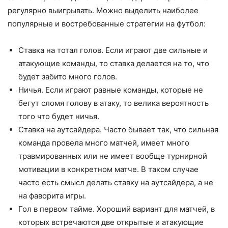
регулярно выигрывать. Можно выделить наиболее
популярные и востребованные стратегии на футбол:
Ставка на тотал голов. Если играют две сильные и
атакующие команды, то ставка делается на то, что
будет забито много голов.
Ничья. Если играют равные команды, которые не
бегут сломя голову в атаку, то велика вероятность
того что будет ничья.
Ставка на аутсайдера. Часто бывает так, что сильная
команда провела много матчей, имеет много
травмированных или не имеет вообще турнирной
мотивации в конкретном матче. В таком случае
часто есть смысл делать ставку на аутсайдера, а не
на фаворита игры.
Гол в первом тайме. Хороший вариант для матчей, в
которых встречаются две открытые и атакующие