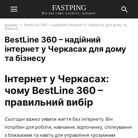
FASTPING
Все про софт, windows, інтернет
додому
BestLine 360 – надійний інтернет у Черкасах для дому та
бізнесу
BestLine 360 – надійний
інтернет у Черкасах для дому
та бізнесу
Інтернет у Черкасах:
чому BestLine 360 –
правильний вибір
Сьогодні важко уявити життя без інтернету. Він
потрібен для роботи, навчання, відпочинку, спілкування
з близькими та навіть для управління «розумним