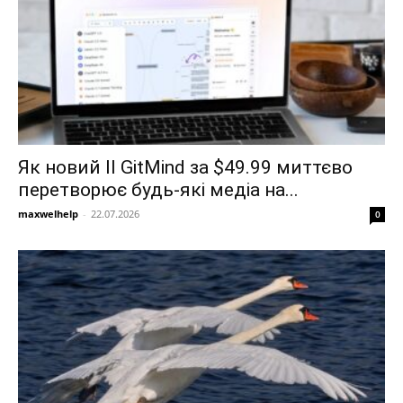
Як новий ІІ GitMind за $49.99 миттєво
перетворює будь-які медіа на...
maxwelhelp
-
22.07.2026
0