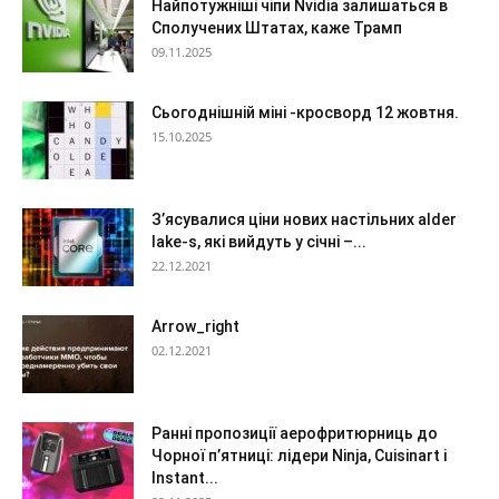
Найпотужніші чіпи Nvidia залишаться в
Сполучених Штатах, каже Трамп
09.11.2025
Сьогоднішній міні -кросворд 12 жовтня.
15.10.2025
З’ясувалися ціни нових настільних alder
lake-s, які вийдуть у січні –...
22.12.2021
Arrow_right
02.12.2021
Ранні пропозиції аерофритюрниць до
Чорної п’ятниці: лідери Ninja, Cuisinart і
Instant...