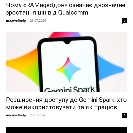
Чому «RAMagedдон» означає двозначне
зростання цін від Qualcomm
maxwelhelp
-
28.07.2026
0
Розширення доступу до Gemini Spark: хто
може використовувати та як працює
maxwelhelp
-
28.07.2026
0