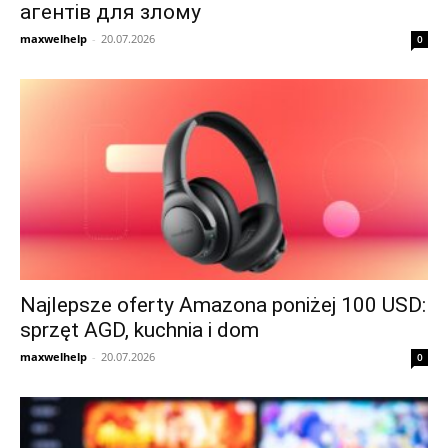
агентів для злому
maxwelhelp
-
20.07.2026
0
Najlepsze oferty Amazona poniżej 100 USD:
sprzęt AGD, kuchnia i dom
maxwelhelp
-
20.07.2026
0