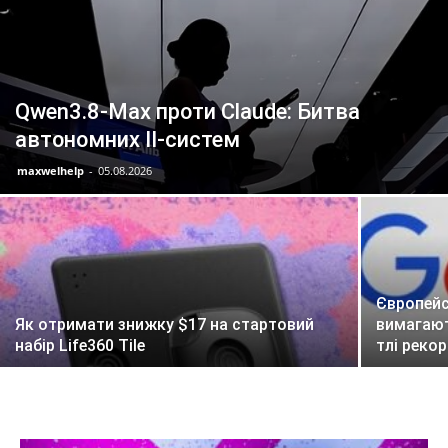
Qwen3.8-Max проти Claude: Битва
автономних ІІ-систем
maxwelhelp
-
05.08.2026
Європейс
Як отримати знижку $17 на стартовий
вимагают
набір Life360 Tile
тлі реко