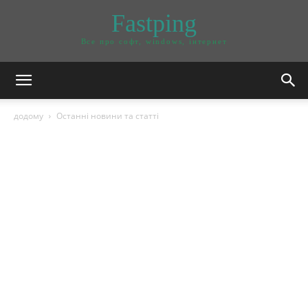
Fastping
Все про софт, windows, інтернет
додому
Останні новини та статті