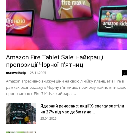
Amazon Fire Tablet Sale: найкращі
пропозиції Чорної п’ятниці
maxwelhelp
-
28.11.2025
0
Amazon агресивно знижує ціни на свою лінійку планшетів Fire в
рамках розпродажу в Чорну п’ятницю, причому найпомітнішою
пропозицією є Fire 7 Kids, який зараз...
Ядерний ренесанс: акції X-energy злетіли
на 27% під час дебюту на...
25.04.2026