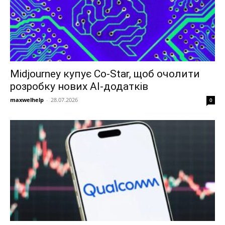
Midjourney купує Co-Star, щоб очолити
розробку нових AI-додатків
maxwelhelp
-
28.07.2026
0