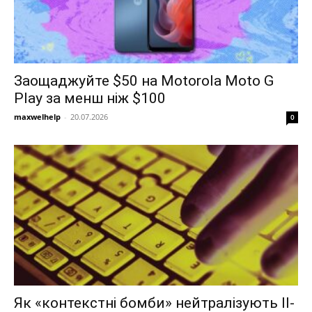
Заощаджуйте $50 на Motorola Moto G
Play за менш ніж $100
maxwelhelp
-
20.07.2026
0
Як «контекстні бомби» нейтралізують ІІ-