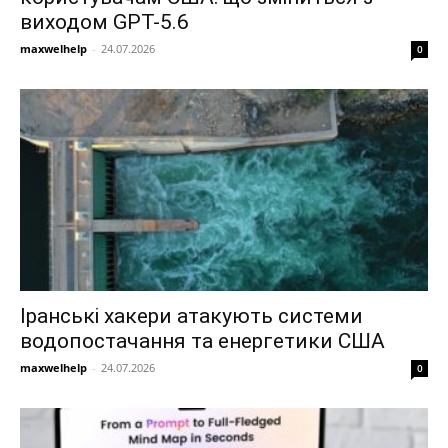
виходом GPT-5.6
maxwelhelp
-
24.07.2026
0
Іранські хакери атакують системи
водопостачання та енергетики США
maxwelhelp
-
24.07.2026
0