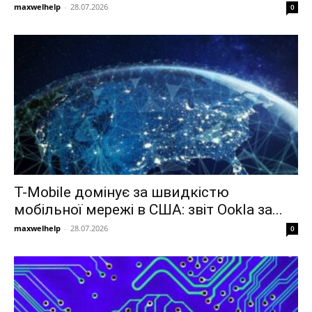
maxwelhelp
-
28.07.2026
0
T-Mobile домінує за швидкістю
мобільної мережі в США: звіт Ookla за...
maxwelhelp
-
28.07.2026
0