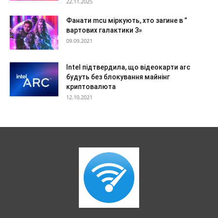
22.11.2025
Фанати mcu міркують, хто загине в ”
вартових галактики 3»
09.09.2021
Intel підтвердила, що відеокарти arc
будуть без блокування майнінг
криптовалюта
12.10.2021