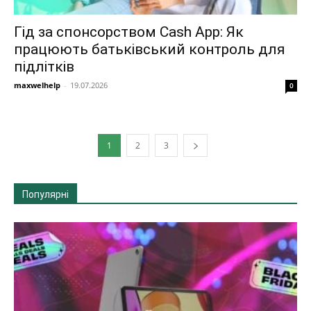
Гід за спонсорством Cash App: Як
працюють батьківський контроль для
підлітків
maxwelhelp
-
19.07.2026
0
1
2
3
Популярні