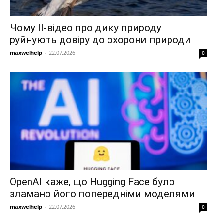
Чому ІІ-відео про дику природу
руйнують довіру до охорони природи
maxwelhelp
-
22.07.2026
0
OpenAI каже, що Hugging Face було
зламано його попередніми моделями
maxwelhelp
-
22.07.2026
0