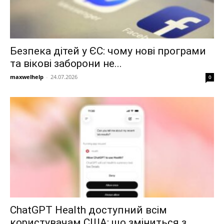
Безпека дітей у ЄС: чому нові програми
та вікові заборони не...
maxwelhelp
-
24.07.2026
0
ChatGPT Health доступний всім
користувачам США: що зміниться з