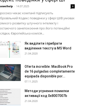
xwelhelp
-
14.07.2025
0
росоюз чекає: компанії підписують
бровільний Кодекс поведінки у сфері ШІВ умовах
рімкого розвитку штучного інтелекту і
остаючого занепокоєння про його потенційні
слідки, Європейська комісія...
Як виділити і прибрати
виділення тексту в MS Word
21.04.2020
Oferta increíble: MacBook Pro
de 16 pulgadas completamente
equipada disponible por...
07.11.2025
Методи усунення помилки
активації код 0x8007007b
21.04.2020