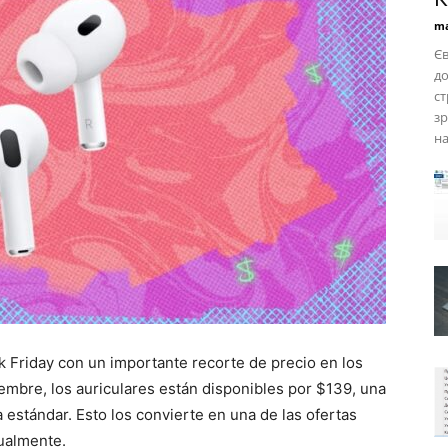
ma
Єв
до
ст
зр
на
ck Friday con un importante recorte de precio en los
iembre, los auriculares están disponibles por $139, una
 estándar. Esto los convierte en una de las ofertas
tualmente.