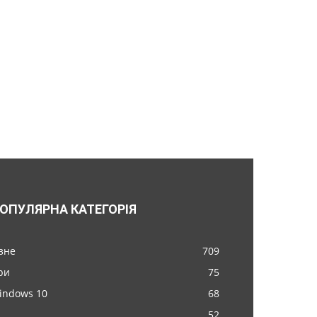
ОПУЛЯРНА КАТЕГОРІЯ
ізне
709
ри
75
indows 10
68
52