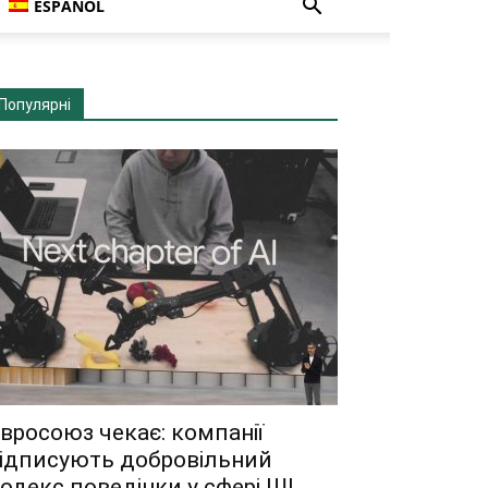
ESPAÑOL
Популярні
вросоюз чекає: компанії
ідписують добровільний
одекс поведінки у сфері ШІ