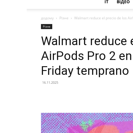
IT
ВІДЕО
додому
Різне
Walmart reduce el precio de los Air
Різне
Walmart reduce e
AirPods Pro 2 en
Friday temprano
16.11.2025