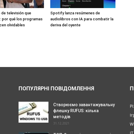
 de televisión que
Spotify lanza resúmenes de
 por qué los programas
audiolibros con IA para combatir la
cen olvidables
deriva del oyente
ПОПУЛЯРНІ ПОВІДОМЛЕННЯ
П
Створюємо завантажувальну
Р
флешку RUFUS: кілька
Іг
методів
31.12.2021
W
IT