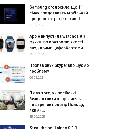
Samsung оголосила, що 11
січня представить мобільний
процесор з графікою amd...
31.12.2021
Apple випустила watchos 8 з
функцією контролю якості
сну, новими циферблатами...
21.09.2021
Пропав звук Skype: вирішуємо
проблему
06.09.2021
Після того, як російські
безпілотники вторглися в
повітряний простір Польщі,
якими...
15.09.2025
Steal the soul alpha 0.1.1