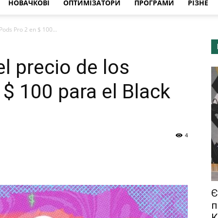
НОВАЧКОВІ
ОПТИМІЗАТОРИ
ПРОГРАМИ
РІЗНЕ
Pods Pro 2 en $ 100...
l precio de los
 $ 100 para el Black
4
Є
п
К