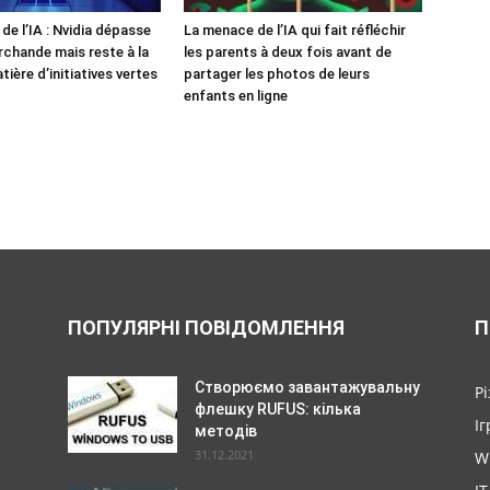
de l’IA : Nvidia dépasse
La menace de l’IA qui fait réfléchir
rchande mais reste à la
les parents à deux fois avant de
tière d’initiatives vertes
partager les photos de leurs
enfants en ligne
ПОПУЛЯРНІ ПОВІДОМЛЕННЯ
П
Створюємо завантажувальну
Р
флешку RUFUS: кілька
Іг
методів
31.12.2021
W