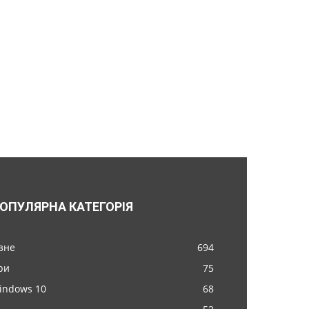
ОПУЛЯРНА КАТЕГОРІЯ
ізне
694
ри
75
indows 10
68