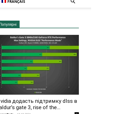
FRANÇAIS
Популярні
vidia додасть підтримку dlss в
aldur’s gate 3, rise of the...