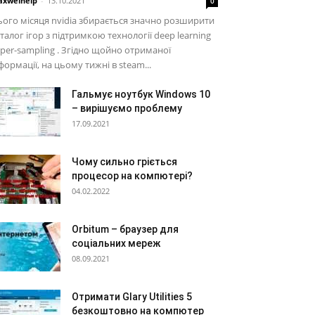
xwelhelp
-
13.10.2021
0
ого місяця nvidia збирається значно розширити
талог ігор з підтримкою технології deep learning
per-sampling . Згідно щойно отриманої
формації, на цьому тижні в steam...
Гальмує ноутбук Windows 10
– вирішуємо проблему
17.09.2021
Чому сильно гріється
процесор на компютері?
04.02.2022
Orbitum – браузер для
соціальних мереж
08.09.2021
Отримати Glary Utilities 5
безкоштовно на компютер