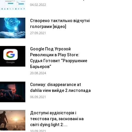
04.02.2022
Створено тактильно відчутні
голограми [відео]
27.09.2021
Google Под Угрозой
Революции в Play Store:
Судья Готовит “Разрушение
Барьеров”
20.08.2024
Conway: disappearance at
dahlia view вийде 2 листопада
06.09.2021
Доступні аудіоісторія і
текстова гра, засновані на
світі dying light 2:...
10.09.2021