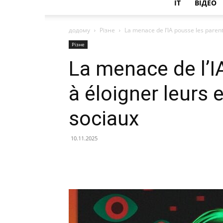
IT
ВІДЕО
додому
Різне
La menace de l’IA pousse les parents
Різне
La menace de l’I
à éloigner leurs
sociaux
10.11.2025