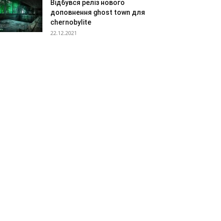
Відбувся реліз нового
доповнення ghost town для
chernobylite
22.12.2021