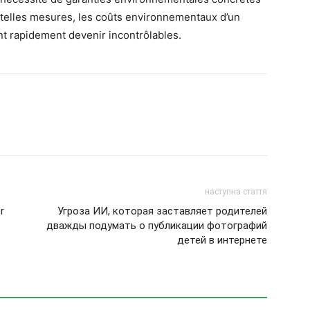
e telles mesures, les coûts environnementaux d’un
nt rapidement devenir incontrôlables.
наступна стаття
r
Угроза ИИ, которая заставляет родителей
дважды подумать о публикации фотографий
детей в интернете