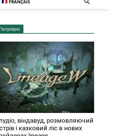
FRANÇAIS
Популярні
лудіо, віндавуд, розмовляючий
стрів і казковий ліс в нових
рейлерах lineage...