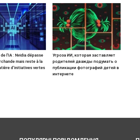
de l’IA : Nvidia dépasse
Угроза ИИ, которая заставляет
rchande mais reste à la
родителей дважды подумать о
tière d’initiatives vertes
публикации фотографий детей в
интернете