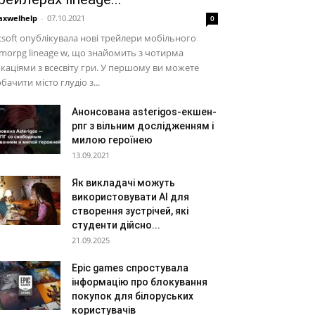
xwelhelp
-
07.10.2021
0
soft опублікувала нові трейлери мобільного
orpg lineage w, що знайомить з чотирма
каціями з всесвіту гри. У першому ви можете
бачити місто глудіо з...
Анонсована asterigos-екшен-
рпг з вільним дослідженням і
милою героїнею
13.09.2021
Як викладачі можуть
використовувати AI для
створення зустрічей, які
студенти дійсно...
21.09.2025
Epic games спростувала
інформацію про блокування
покупок для білоруських
користувачів