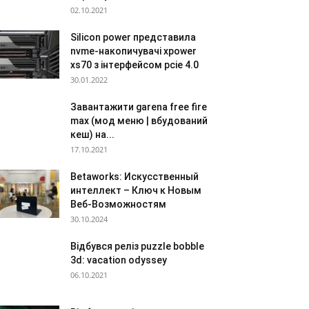
02.10.2021
Silicon power представила
nvme-накопичувачі xpower
xs70 з інтерфейсом pcie 4.0
30.01.2022
Завантажити garena free fire
max (мод меню | вбудований
кеш) на...
17.10.2021
Betaworks: Искусственный
интеллект – Ключ к Новым
Веб-Возможностям
30.10.2024
Відбувся реліз puzzle bobble
3d: vacation odyssey
06.10.2021