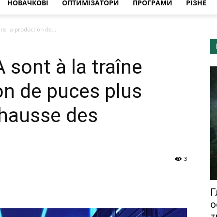
НОВАЧКОВІ
ОПТИМІЗАТОРИ
ПРОГРАМИ
РІЗНЕ
ans la production de...
A sont à la traîne
on de puces plus
 hausse des
3
Г
о
т