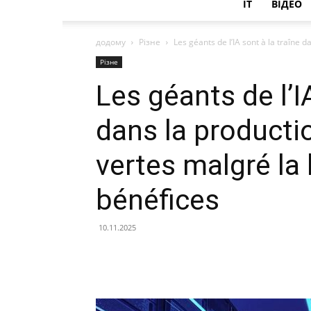
IT
ВІДЕО
додому
Різне
Les géants de l’IA sont à la traîne d
Різне
Les géants de l’I
dans la producti
vertes malgré la
bénéfices
10.11.2025