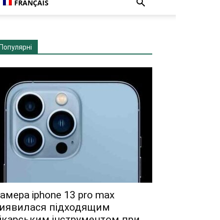
FRANÇAIS
Популярні
амера iphone 13 pro max
иявилася підходящим
ікарським інструментом при