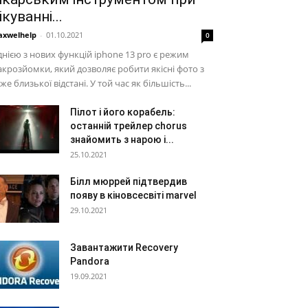
ікуванні...
xwelhelp
-
01.10.2021
0
нією з нових функцій iphone 13 pro є режим
крозйомки, який дозволяє робити якісні фото з
же близької відстані. У той час як більшість...
Пілот і його корабель:
останній трейлер chorus
знайомить з нарою і...
25.10.2021
Білл мюррей підтвердив
появу в кіновсесвіті marvel
29.10.2021
Завантажити Recovery
Pandora
19.09.2021