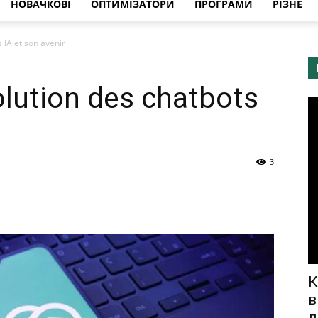
НОВАЧКОВІ
ОПТИМІЗАТОРИ
ПРОГРАМИ
РІЗНЕ
 IA et son avenir
olution des chatbots
3
К
в
л