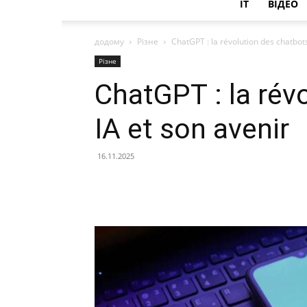
IT
ВІДЕО
додому
Різне
ChatGPT : la révolution des chatbots
Різне
ChatGPT : la rév
IA et son avenir
16.11.2025