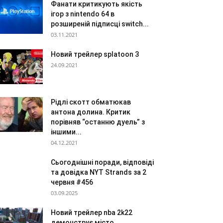
Фанати критикують якість
ігор з nintendo 64 в
розширеній підписці switch...
03.11.2021
Новий трейлер splatoon 3
24.09.2021
Рідлі скотт обматюкав
антона долина. Критик
порівняв “останню дуель” з
іншими...
04.12.2021
Сьогоднішні поради, відповіді
та довідка NYT Strands за 2
червня #456
03.09.2025
Новий трейлер nba 2k22
демонструє місто