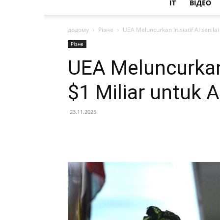
IT
ВІДЕО
додому
Різне
UEA Meluncurkan Inisiatif AI senilai
Різне
UEA Meluncurkan I
$1 Miliar untuk A
23.11.2025