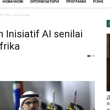
НОВАЧКОВІ
ОПТИМІЗАТОРИ
ПРОГРАМИ
РІЗНЕ
 $1 Miliar untuk Afrika
nisiatif AI senilai
frika
11
Д
п
з