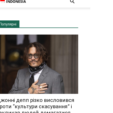
INDONESIA
Популярні
жонні депп різко висловився
роти “культури скасування” і
акликав людей домагатися...