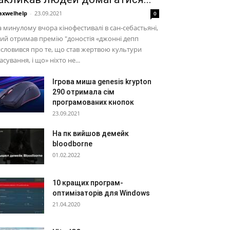
xwelhelp
-
23.09.2021
0
 минулому вчора кінофестивалі в сан-себастьяні,
ий отримав премію "доностія «джонні депп
словився про те, що став жертвою культури
асування, і що» ніхто не...
Ігрова миша genesis krypton
290 отримала сім
програмованих кнопок
23.09.2021
На пк вийшов демейк
bloodborne
01.02.2022
10 кращих програм-
оптимізаторів для Windows
21.04.2020