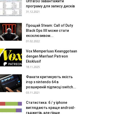
UltraISO завантажити
програму для запису дисків
31.12.2021
Прощай Steam: Call of Duty
Black Ops IIII може стати
ексклюзивом...
01.02.2022
Vox Memperluas Keanggotaan
dengan Manfaat Patreon
Eksklusif
18.11.2025
Фанати критикують якість
ігор з nintendo 64 в
розширеній підписці switch...
03.11.2021
Статистика: б / у iphone
виглядають краще android-
гаджетів, але гірше