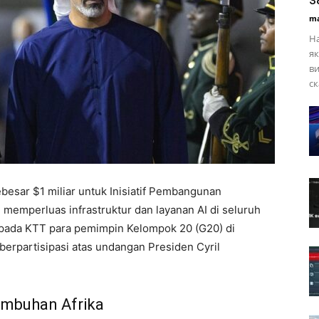
ma
На
як
ви
ск
besar $1 miliar untuk Inisiatif Pembangunan
 memperluas infrastruktur dan layanan AI di seluruh
pada KTT para pemimpin Kelompok 20 (G20) di
berpartisipasi atas undangan Presiden Cyril
tumbuhan Afrika