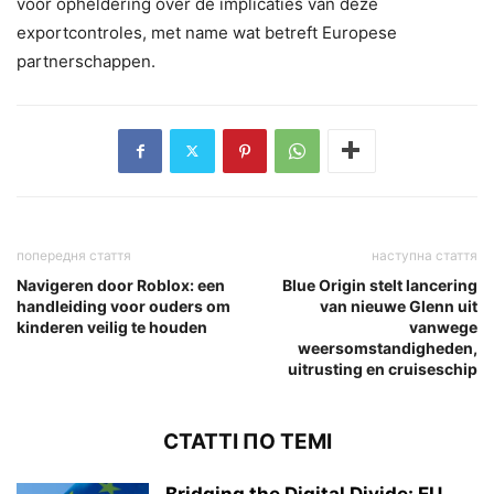
voor opheldering over de implicaties van deze
exportcontroles, met name wat betreft Europese
partnerschappen.
попередня стаття
наступна стаття
Navigeren door Roblox: een
Blue Origin stelt lancering
handleiding voor ouders om
van nieuwe Glenn uit
kinderen veilig te houden
vanwege
weersomstandigheden,
uitrusting en cruiseschip
СТАТТІ ПО ТЕМІ
Bridging the Digital Divide: EU