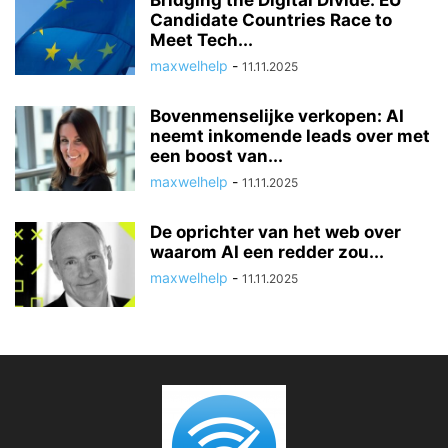
Candidate Countries Race to
Meet Tech...
maxwelhelp
-
11.11.2025
Bovenmenselijke verkopen: AI
neemt inkomende leads over met
een boost van...
maxwelhelp
-
11.11.2025
De oprichter van het web over
waarom AI een redder zou...
maxwelhelp
-
11.11.2025