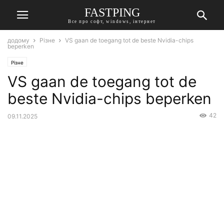
FASTPING
Все про софт, windows, інтернет
додому
Різне
VS gaan de toegang tot de beste Nvidia-chips
beperken
Різне
VS gaan de toegang tot de
beste Nvidia-chips beperken
42
09.11.2025