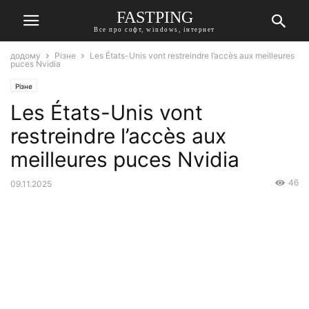
FASTPING
Все про софт, windows, інтернет
додому
Різне
Les États-Unis vont restreindre l’accès aux meilleures
puces Nvidia
Різне
Les États-Unis vont
restreindre l’accès aux
meilleures puces Nvidia
46
09.11.2025