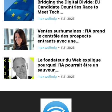
Bridging the Digital Divide: EU
Candidate Countries Race to
Meet Tech...
maxwelhelp
-
11.11.2025
Ventes surhumaines : l’IA prend
le contrôle des prospects
entrants avec une...
maxwelhelp
-
11.11.2025
Le fondateur du Web explique
pourquoi l’IA pourrait être un
sauveur,...
maxwelhelp
-
11.11.2025