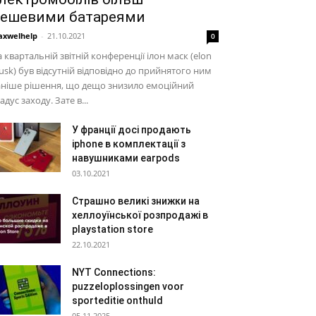
ешевими батареями
xwelhelp
-
21.10.2021
0
 квартальній звітній конференції ілон маск (elon
sk) був відсутній відповідно до прийнятого ним
аніше рішення, що дещо знизило емоційний
адус заходу. Зате в...
У франції досі продають
iphone в комплектації з
навушниками earpods
03.10.2021
Страшно великі знижки на
хеллоуїнської розпродажі в
playstation store
22.10.2021
NYT Connections:
puzzeloplossingen voor
sporteditie onthuld
05.11.2025