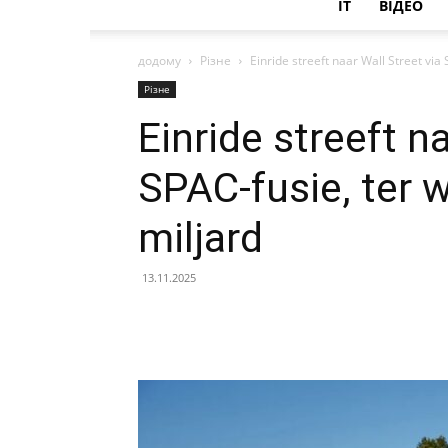
IT
ВІДЕО
додому
Різне
Einride streeft naar Wall Street via
Різне
Einride streeft n
SPAC-fusie, ter 
miljard
13.11.2025