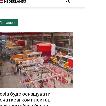
NEDERLANDS
Популярні
esla буде оснащувати
очаткові комплектації
лектромобілів більш