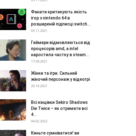
Фанати критикують якість
ігор з nintendo 64 в
розширеній підписці switch...
03.11.2021
Геймери відмовляються від
процесорів amd, а intel
наростила частку в steam...
17.09.2021
Жінки та ігри. Сильний
жіночий персонаж у відеогрі
29.10.2021
Всі кінцівки Sekiro Shadows
Die Twice – як отримати всі
4...
04.02.2022
Киньте сумніватися! ви