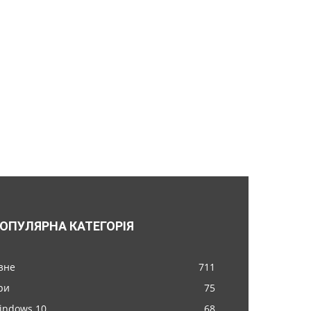
ОПУЛЯРНА КАТЕГОРІЯ
ізне
711
ри
75
indows 10
68