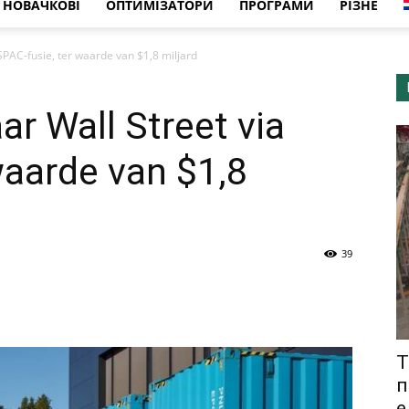
НОВАЧКОВІ
ОПТИМІЗАТОРИ
ПРОГРАМИ
РІЗНЕ
 SPAC-fusie, ter waarde van $1,8 miljard
aar Wall Street via
waarde van $1,8
39
T
п
е