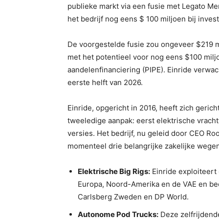
publieke markt via een fusie met Legato M
het bedrijf nog eens $ 100 miljoen bij inve
De voorgestelde fusie zou ongeveer $219 mi
met het potentieel voor nog eens $100 miljo
aandelenfinanciering (PIPE). Einride verwa
eerste helft van 2026.
Einride, opgericht in 2016, heeft zich geric
tweeledige aanpak: eerst elektrische vrac
versies. Het bedrijf, nu geleid door CEO Rooz
momenteel drie belangrijke zakelijke wegen
Elektrische Big Rigs:
Einride exploiteert
Europa, Noord-Amerika en de VAE en bed
Carlsberg Zweden en DP World.
Autonome Pod Trucks:
Deze zelfrijdend