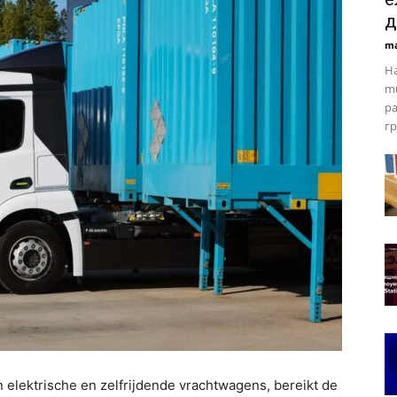
д
ma
На
mu
р
гр
 elektrische en zelfrijdende vrachtwagens, bereikt de