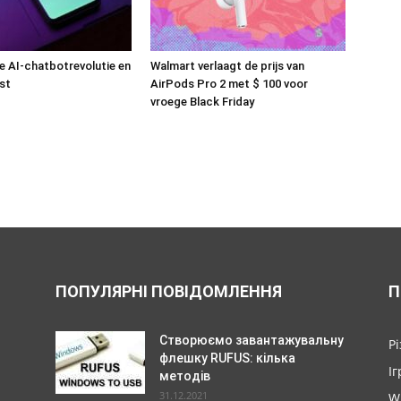
 AI-chatbotrevolutie en
Walmart verlaagt de prijs van
st
AirPods Pro 2 met $ 100 voor
vroege Black Friday
ПОПУЛЯРНІ ПОВІДОМЛЕННЯ
П
Створюємо завантажувальну
Р
флешку RUFUS: кілька
Іг
методів
31.12.2021
W