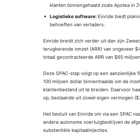
klanten binnengehaald zoals Apotea in 
Logistieke software:
Einride biedt plann
behoeften van verladers.
Einride breidt zich verder uit dan zijn Zwe
terugkerende omzet (ARR) van ongeveer $4
totaal gecontracteerde ARR van $65 miljoe
Deze SPAC-stap volgt op een aanzienlijke f
100 miljoen dollar binnenhaalde om de inzet
klantenbestand uit te breiden. Daarvoor haa
op, bestaande uit zowel eigen vermogen ($2
Het besluit van Einride om via een SPAC naa
andere autonome voertuigbedrijven de afg
substantiële kapitaalinjecties.