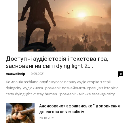
Доступні аудіоісторія і текстова гра,
засновані на світі dying light 2:...
maxwelhelp
-
10.09.2021
0
Компанія techland опублікувала першу аудіоісторію з серії
dyingcity. Аудіокнига "розмарі" познайомить гравців з історією
світу dyinglight 2: stay human. "розмарі" - міська легенда світу...
Анонсовано» африканське ” доповнення
до europa universalis iv
20.10.2021