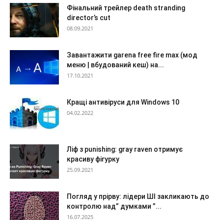
Фінальний трейлер death stranding
director’s cut
08.09.2021
Завантажити garena free fire max (мод
меню | вбудований кеш) на...
17.10.2021
Кращі антивіруси для Windows 10
04.02.2022
Ліф з punishing: gray raven отримує
красиву фігурку
25.09.2021
Погляд у прірву: лідери ШІ закликають до
контролю над” думками ”...
16.07.2025