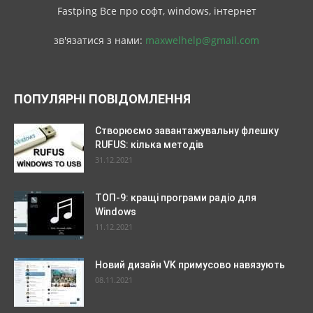
Fastping Все про софт, windows, інтернет
зв'язатися з нами:
maxwelhelp@gmail.com
ПОПУЛЯРНІ ПОВІДОМЛЕННЯ
Створюємо завантажувальну флешку
RUFUS: кілька методів
31.12.2021
ТОП-9: кращі програми радіо для
Windows
11.12.2021
Новий дизайн VK примусово навязують
08.11.2021