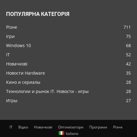
ПОПУЛЯРНА КАТЕГОРІЯ
Різне
711
Ігри
75
Windows 10
68
IT
52
Новачкові
42
Новости Hardware
35
Кино и сериалы
28
Технологии и рынок IT. Новости - игры
28
Игры
27
IT
Відео
Новачкові
Оптимізатори
Програми
Різне
Italiano