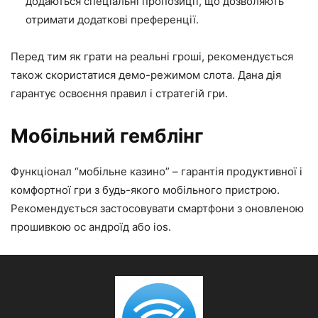
додаються спеціальні пропозиції, що дозволяють
отримати додаткові преференції.
Перед тим як грати на реальні гроші, рекомендується
також скористатися демо-режимом слота. Дана дія
гарантує освоєння правил і стратегій гри.
Мобільний гемблінг
Функціонал “мобільне казино” – гарантія продуктивної і
комфортної гри з будь-якого мобільного пристрою.
Рекомендується застосовувати смартфони з оновленою
прошивкою ос андроїд або ios.