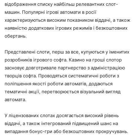
відображення списку найбільш релевантних слот-
машин. Популярні ігрові автомати в росії
характеризуються високим показником віддачі, а також
наявністю додаткових ігрових режимів і безкоштовних
обертань.
Представлені слоти, перш за все, купуються у іменитих
розробників ігрового софта. Казино на гроші слотор
засновує довготривале партнерство з адміністрацією
творців софта. Проводяться систематичні роботи з
поліпшення якості роботи автоматів, додаються
тематичні акції, перетворюється візуальний вигляд
автомата.
У ліцензованих слотах досягається високий рівень
віддачі, а також інтегрований підвищений шанс на
випадання бонус-гри або безкоштовних прокручувань.