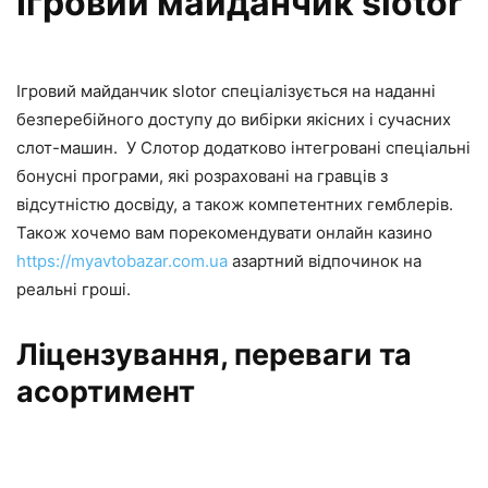
Ігровий майданчик slotor
Ігровий майданчик slotor спеціалізується на наданні
безперебійного доступу до вибірки якісних і сучасних
слот-машин. У Слотор додатково інтегровані спеціальні
бонусні програми, які розраховані на гравців з
відсутністю досвіду, а також компетентних гемблерів.
Також хочемо вам порекомендувати онлайн казино
https://myavtobazar.com.ua
азартний відпочинок на
реальні гроші.
Ліцензування, переваги та
асортимент