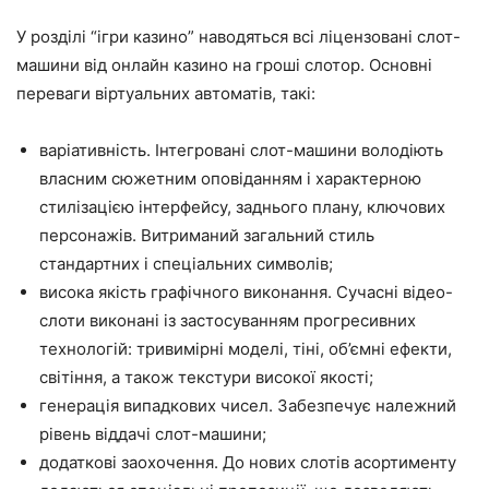
У розділі “ігри казино” наводяться всі ліцензовані слот-
машини від онлайн казино на гроші слотор. Основні
переваги віртуальних автоматів, такі:
варіативність. Інтегровані слот-машини володіють
власним сюжетним оповіданням і характерною
стилізацією інтерфейсу, заднього плану, ключових
персонажів. Витриманий загальний стиль
стандартних і спеціальних символів;
висока якість графічного виконання. Сучасні відео-
слоти виконані із застосуванням прогресивних
технологій: тривимірні моделі, тіні, об’ємні ефекти,
світіння, а також текстури високої якості;
генерація випадкових чисел. Забезпечує належний
рівень віддачі слот-машини;
додаткові заохочення. До нових слотів асортименту