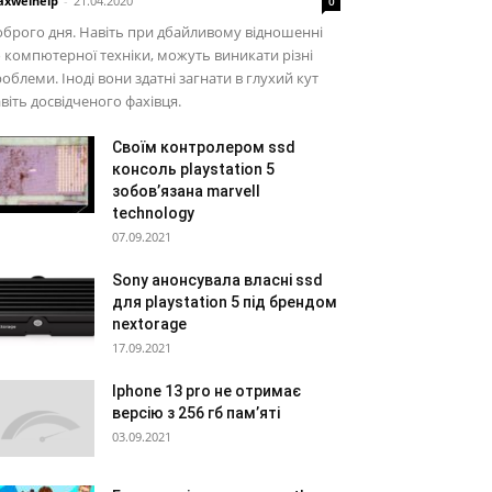
xwelhelp
-
21.04.2020
0
брого дня. Навіть при дбайливому відношенні
 компютерної техніки, можуть виникати різні
облеми. Іноді вони здатні загнати в глухий кут
віть досвідченого фахівця.
Своїм контролером ssd
консоль playstation 5
зобов’язана marvell
technology
07.09.2021
Sony анонсувала власні ssd
для playstation 5 під брендом
nextorage
17.09.2021
Iphone 13 pro не отримає
версію з 256 гб пам’яті
03.09.2021