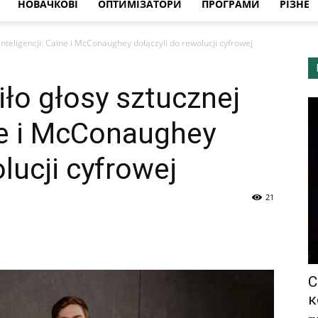
НОВАЧКОВІ
ОПТИМІЗАТОРИ
ПРОГРАМИ
РІЗНЕ
inteligencji: Caine i McConaughey dołączyli do rewolucji cyfrowej
ło głosy sztucznej
ine i McConaughey
lucji cyfrowej
21
С
к