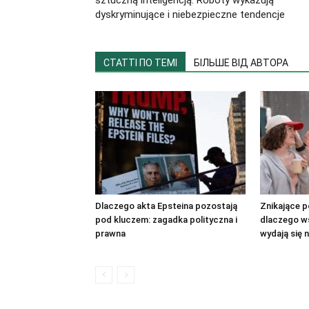
sztuczną inteligencją: Roboty wykazują
dyskryminujące i niebezpieczne tendencje
СТАТТІ ПО ТЕМІ
БІЛЬШЕ ВІД АВТОРА
Dlaczego akta Epsteina pozostają
Znikające p
pod kluczem: zagadka polityczna i
dlaczego w
prawna
wydają się 