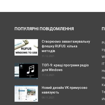
ПОПУЛЯРНІ ПОВІДОМЛЕННЯ
П
Створюємо завантажувальну
Р
флешку RUFUS: кілька
Іг
методів
31.12.2021
W
IT
ТОП-9: кращі програми радіо
для Windows
Н
11.12.2021
Н
К
Новий дизайн VK примусово
Т
навязують
08.11.2021
И