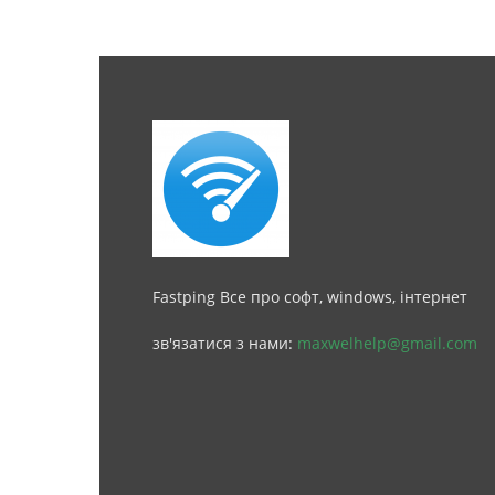
Fastping Все про софт, windows, інтернет
зв'язатися з нами:
maxwelhelp@gmail.com