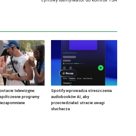
cyfrowy identyfikator do kontroli TSA
ostacie telewizyjne:
Spotify wprowadza streszczenia
spółczesne programy
audiobooków AI, aby
niezapomniane
przeciwdziałać utracie uwagi
słuchacza