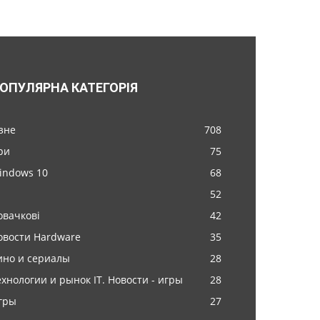
ОПУЛЯРНА КАТЕГОРІЯ
ізне
708
ри
75
indows 10
68
52
овачкові
42
овости Hardware
35
ино и сериалы
28
ехнологии и рынок IT. Новости - игры
28
гры
27