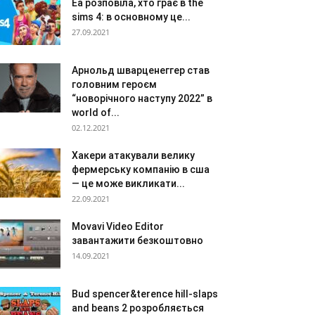
Ea розповіла, хто грає в the
sims 4: в основному це...
27.09.2021
Арнольд шварценеггер став
головним героєм
“новорічного наступу 2022” в
world of...
02.12.2021
Хакери атакували велику
фермерську компанію в сша
— це може викликати...
22.09.2021
Movavi Video Editor
завантажити безкоштовно
14.09.2021
Bud spencer&terence hill-slaps
and beans 2 розробляється