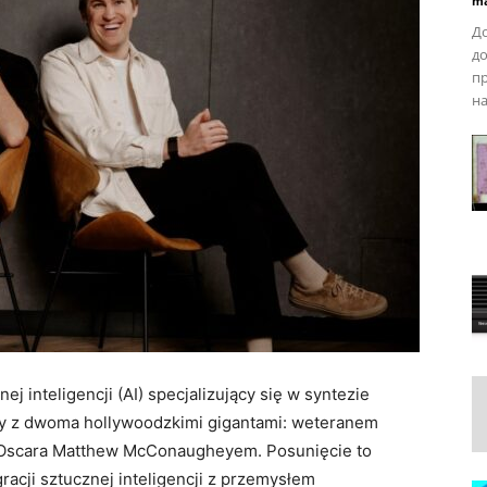
ma
До
до
пр
на
j inteligencji (AI) specjalizujący się w syntezie
cy z dwoma hollywoodzkimi gigantami: weteranem
 Oscara Matthew McConaugheyem. Posunięcie to
racji sztucznej inteligencji z przemysłem