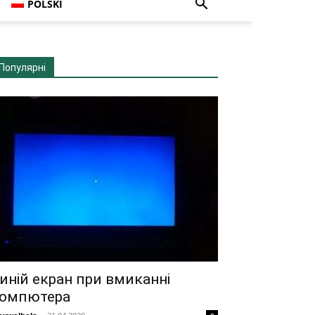
POLSKI
Популярні
иній екран при вмиканні
омпютера