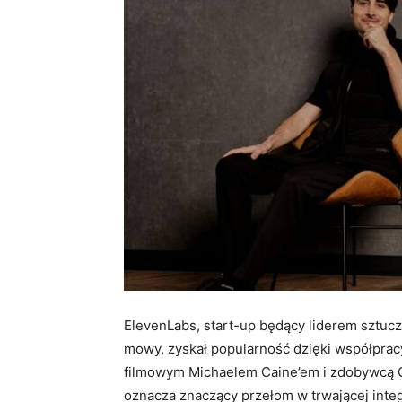
ElevenLabs, start-up będący liderem sztuczne
mowy, zyskał popularność dzięki współpra
filmowym Michaelem Caine’em i zdobywcą
oznacza znaczący przełom w trwającej integ