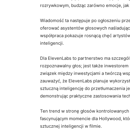
rozrywkowym, budząc zarówno emocje, jak i 
Wiadomość ta następuje po ogłoszeniu przez
oferować asystentów głosowych naśladującyc
współpraca pokazuje rosnącą chęć artystów
inteligencji.
Dla ElevenLabs to partnerstwo ma szczegó
rozpoznawalny głos; jest także inwestorem 
związek między inwestycjami a twórczą wspó
zauważyć, że ElevenLabs planuje wykorzy
sztuczną inteligencję do przetłumaczenia j
demonstrując praktyczne zastosowania tech
Ten trend w stronę głosów kontrolowanych p
fascynującym momencie dla Hollywood, któ
sztucznej inteligencji w filmie.