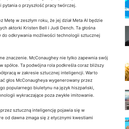
pytania o przyszłość pracy twórczej.
 Metę w zeszłym roku, że jej dział Meta AI będzie
h aktorki Kristen Bell i Judi Dench. Ta głośna
 do odkrywania możliwości technologii sztucznej
lne znaczenie. McConaughey nie tylko zapewnia swój
w spółce. Ta podwójna rola podkreśla coraz bliższy
łpracą w zakresie sztucznej inteligencji. Warto
stać głos McConaugheya wygenerowany przez
ego popularnego biuletynu na język hiszpański,
nologii wykraczające poza zwykłe imitowanie.
rzez sztuczną inteligencję pojawia się w
re od dawna zmaga się z etycznymi kwestiami