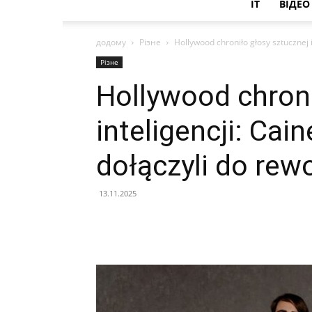
IT
ВІДЕО
додому
Різне
Hollywood chroniło głosy sztucznej 
Різне
Hollywood chroni
inteligencji: Ca
dołączyli do rewo
13.11.2025