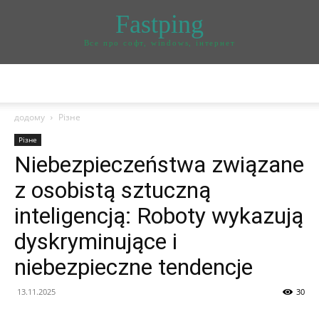
Fastping
Все про софт, windows, інтернет
додому
Різне
Різне
Niebezpieczeństwa związane
z osobistą sztuczną
inteligencją: Roboty wykazują
dyskryminujące i
niebezpieczne tendencje
13.11.2025
30