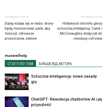
попередня стаття
наступна стаття
Dubaj wzbija się w niebo: drony
Hollywood chroniło głosy
będą monitorować parki, aby
sztucznej inteligencji: Caine i
tworzyć zdrowsze
McConaughey dołączyli do
przestrzenie zielone
rewolucji cyfrowej
maxwelhelp
СТАТТІ ПО ТЕМІ
БІЛЬШЕ ВІД АВТОРА
Sztuczna inteligencja: nowe zasady
gry
ChatGPT: Rewolucja chatbotów AI i jej
przyszłość