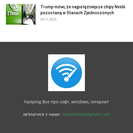
Trump mówi, że najpotężniejsze chipy Nvidii
pozostaną w Stanach Zjednoczonych
09.11.2025
Fastping Все про софт, windows, інтернет
зв'язатися з нами:
maxwelhelp@gmail.com