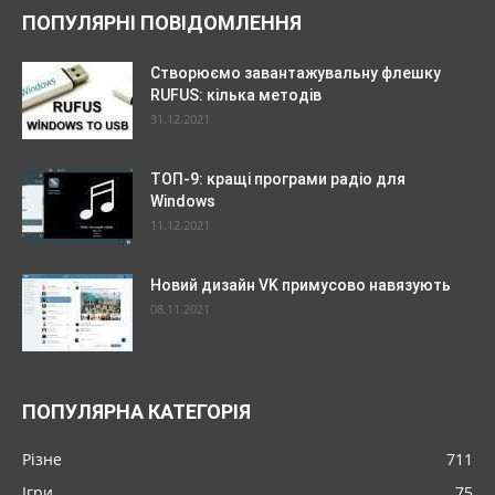
ПОПУЛЯРНІ ПОВІДОМЛЕННЯ
Створюємо завантажувальну флешку
RUFUS: кілька методів
31.12.2021
ТОП-9: кращі програми радіо для
Windows
11.12.2021
Новий дизайн VK примусово навязують
08.11.2021
ПОПУЛЯРНА КАТЕГОРІЯ
Різне
711
Ігри
75