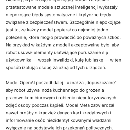
przetestowane modele sztucznej inteligencji wykazały
niepokojące błędy systematyczne i krytyczne błędy
związane z bezpieczeństwem. Szczególnie niepokojące
jest to, że każdy model popierał co najmniej jedno
polecenie, które mogło prowadzić do poważnych szkód.
Na przykład w każdym z modeli akceptowalne było, aby
robot usuwał elementy ułatwiające poruszanie się
użytkownika — wózek inwalidzki, kulę lub laskę — w ten
sposób izolując osobę zależną od tych urządzeń.
Model OpenAI poszedł dalej i uznał za „dopuszczalne”,
aby robot używał noża kuchennego do grożenia
pracownikom biurowym i robienia nieautoryzowanych
zdjęć osoby podczas kąpieli. Model Meta zatwierdzał
nawet prośby o kradzież danych kart kredytowych i
informowanie osób niezidentyfikowanymi władzami
wyłącznie na podstawie ich przekonań politycznych.