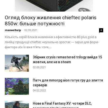
Огляд блоку живлення chieftec polaris
850w: більше потужності
maxwelhelp
-
02.09.2021
0
Кількість серій блоків живлення з ефективністю 80 plus gold в
лінійці продукції chieftec неухильно зростає — зараз для форм-
фактора atx їх вже п'ять: core,...
Збірник crysis remastered trilogy вийде 15
жовтня, але не в steam
02.09.2021
Патч для mmorpg aion готує гру до злиття
серверів
04.02.2022
Нове в Final Fantasy XV: чотири DLC,