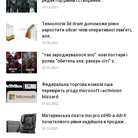
редактор рівнів і створення...
14.10.2021
Технологія 3d dram допоможе різко
наростити обсяг чіпів оперативної пам’яті,
але...
15.09.2021
“так зароджувалося зло”: нові постери і
ролик “обитель зла: раккун-сіті” з...
20.10.2021
Федеральна торгова комісія сша
перевірить угоду microsoft і activision
blizzard
01.02.2022
Материнська плата msi pro z690-a ddr4
початкового рівня надійшла в продаж...
26.10.2021