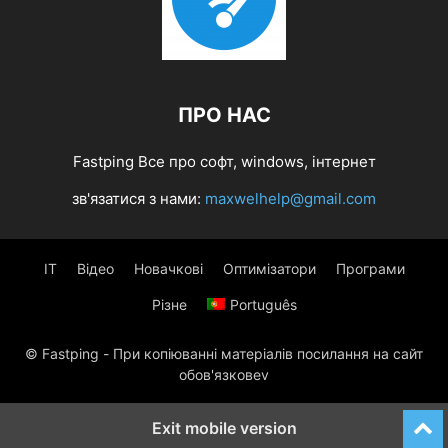
ПРО НАС
Fastping Все про софт, windows, інтернет
зв'язатися з нами:
maxwelhelp@gmail.com
IT
Відео
Новачкові
Оптимізатори
Програми
Різне
Português
© Fastping - При копіюванні матеріалів посилання на сайт
обов'язковеv
Exit mobile version