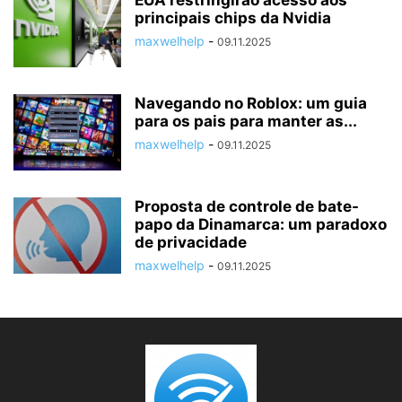
EUA restringirão acesso aos
principais chips da Nvidia
maxwelhelp
-
09.11.2025
Navegando no Roblox: um guia
para os pais para manter as...
maxwelhelp
-
09.11.2025
Proposta de controle de bate-
papo da Dinamarca: um paradoxo
de privacidade
maxwelhelp
-
09.11.2025