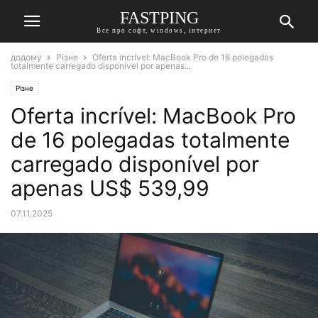
FASTPING
Все про софт, windows, інтернет
додому
Різне
Oferta incrível: MacBook Pro de 16 polegadas
totalmente carregado disponível por apenas...
Різне
Oferta incrível: MacBook Pro
de 16 polegadas totalmente
carregado disponível por
apenas US$ 539,99
07.11.2025