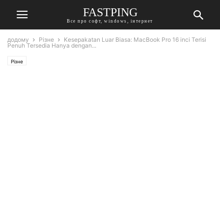
FASTPING
Все про софт, windows, інтернет
додому
Різне
Kesepakatan Luar Biasa: MacBook Pro 16 inci Terisi
Penuh Tersedia Hanya dengan...
Різне