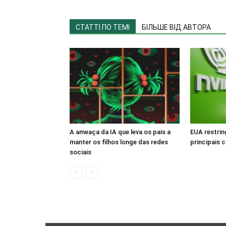
СТАТТІ ПО ТЕМІ
БІЛЬШЕ ВІД АВТОРА
A ameaça da IA que leva os pais a
EUA restrin
manter os filhos longe das redes
principais c
sociais