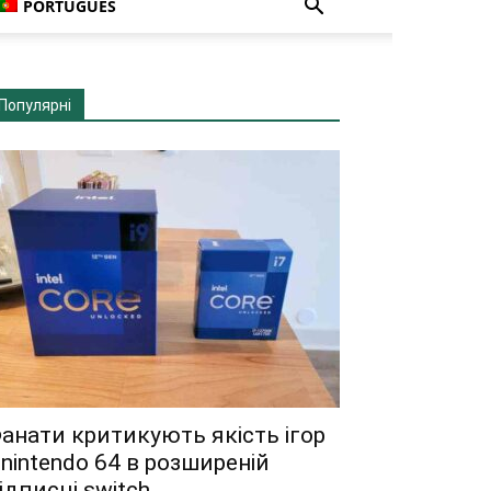
PORTUGUÊS
Популярні
анати критикують якість ігор
 nintendo 64 в розширеній
ідписці switch...