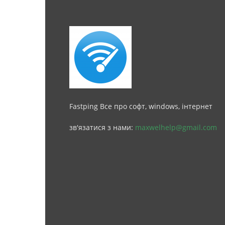
Fastping Все про софт, windows, інтернет
зв'язатися з нами:
maxwelhelp@gmail.com