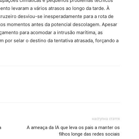
cupações climáticas e pequenos problemas técnicos
to levaram a vários atrasos ao longo da tarde. À
ruzeiro desviou-se inesperadamente para a rota de
os momentos antes da potencial descolagem. Apesar
nçamento para acomodar a intrusão marítima, as
m por selar o destino da tentativa atrasada, forçando a
наступна стаття
a
A ameaça da IA que leva os pais a manter os
filhos longe das redes sociais