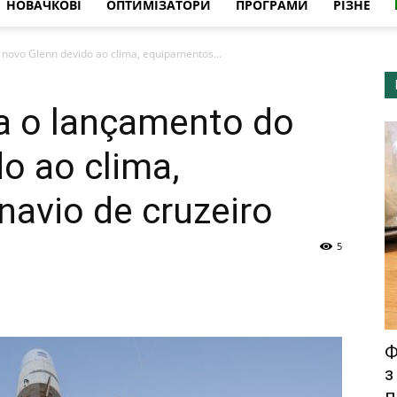
НОВАЧКОВІ
ОПТИМІЗАТОРИ
ПРОГРАМИ
РІЗНЕ
 novo Glenn devido ao clima, equipamentos...
sa o lançamento do
o ao clima,
avio de cruzeiro
5
Ф
з
п