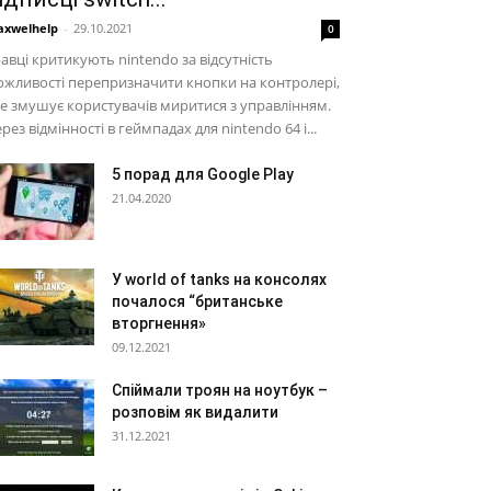
xwelhelp
-
29.10.2021
0
авці критикують nintendo за відсутність
жливості перепризначити кнопки на контролері,
е змушує користувачів миритися з управлінням.
рез відмінності в геймпадах для nintendo 64 і...
5 порад для Google Play
21.04.2020
У world of tanks на консолях
почалося “британське
вторгнення»
09.12.2021
Спіймали троян на ноутбук –
розповім як видалити
31.12.2021