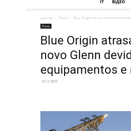
IT
ВІДЕО
додому
Різне
Blue Origin atrasa o lançamento do
Різне
Blue Origin atra
novo Glenn devid
equipamentos e n
10.11.2025