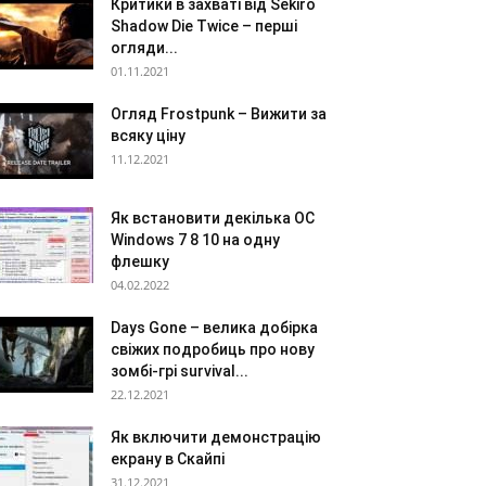
Критики в захваті від Sekiro
Shadow Die Twice – перші
огляди...
01.11.2021
Огляд Frostpunk – Вижити за
всяку ціну
11.12.2021
Як встановити декілька ОС
Windows 7 8 10 на одну
флешку
04.02.2022
Days Gone – велика добірка
свіжих подробиць про нову
зомбі-грі survival...
22.12.2021
Як включити демонстрацію
екрану в Скайпі
31.12.2021