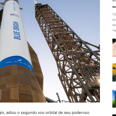
ma
Гр
мо
як
Че
gin, adiou o segundo voo orbital de seu poderoso