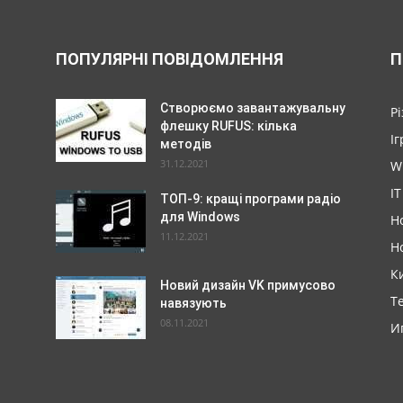
ПОПУЛЯРНІ ПОВІДОМЛЕННЯ
П
Створюємо завантажувальну
Р
флешку RUFUS: кілька
Іг
методів
31.12.2021
W
IT
ТОП-9: кращі програми радіо
для Windows
Н
11.12.2021
Н
К
Новий дизайн VK примусово
Т
навязують
08.11.2021
И