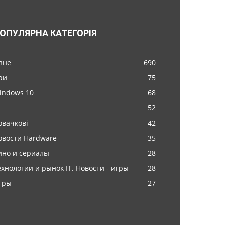
ОПУЛЯРНА КАТЕГОРІЯ
ізне
690
ри
75
indows 10
68
52
овачкові
42
овости Hardware
35
ино и сериалы
28
ехнологии и рынок IT. Новости - игры
28
гры
27