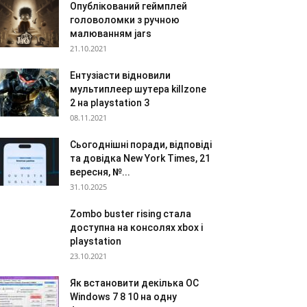
Опублікований геймплей
головоломки з ручною
малюванням jars
21.10.2021
Ентузіасти відновили
мультиплеер шутера killzone
2 на playstation 3
08.11.2021
Сьогоднішні поради, відповіді
та довідка New York Times, 21
вересня, №...
31.10.2025
Zombo buster rising стала
доступна на консолях xbox і
playstation
23.10.2021
Як встановити декілька ОС
Windows 7 8 10 на одну