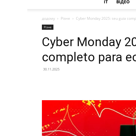
IT
ВІДЕО
додому
Різне
Cyber ​​Monday 2025: seu guia comp
Різне
Cyber ​​Monday 2
completo para e
30.11.2025