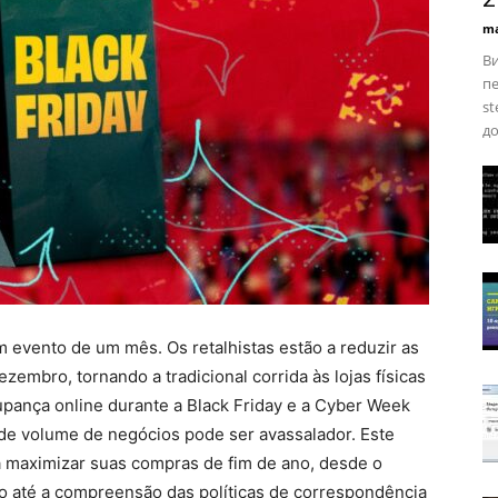
ma
Ви
пе
st
до
m evento de um mês. Os retalhistas estão a reduzir as
embro, tornando a tradicional corrida às lojas físicas
pança online durante a Black Friday e a Cyber ​​Week
e volume de negócios pode ser avassalador. Este
a maximizar suas compras de fim de ano, desde o
 até a compreensão das políticas de correspondência