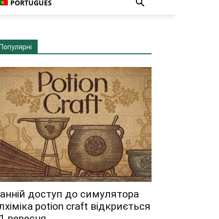
PORTUGUÊS
Популярні
анній доступ до симулятора
лхіміка potion craft відкриється
1 вересня