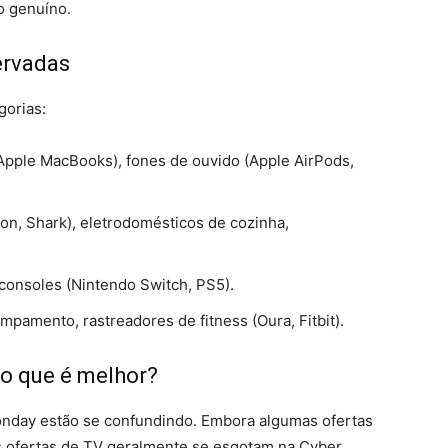
o genuíno.
ervadas
gorias:
Apple MacBooks), fones de ouvido (Apple AirPods,
n, Shark), eletrodomésticos de cozinha,
consoles (Nintendo Switch, PS5).
amento, rastreadores de fitness (Oura, Fitbit).
: o que é melhor?
​​Monday estão se confundindo. Embora algumas ofertas
 ofertas de TV geralmente se esgotam na Cyber ​​​​