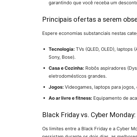
garantindo que você receba um descont
Principais ofertas a serem obs
Espere economias substanciais nestas cate
Tecnologia:
TVs (QLED, OLED), laptops (
Sony, Bose).
Casa e Cozinha:
Robôs aspiradores (Dyso
eletrodomésticos grandes.
Jogos:
Videogames, laptops para jogos, 
Ao ar livre e fitness:
Equipamento de acamp
Black Friday vs. Cyber ​​​​Monday
Os limites entre a Black Friday e a Cyber ​​
persistam durante os dois dias, as melhores