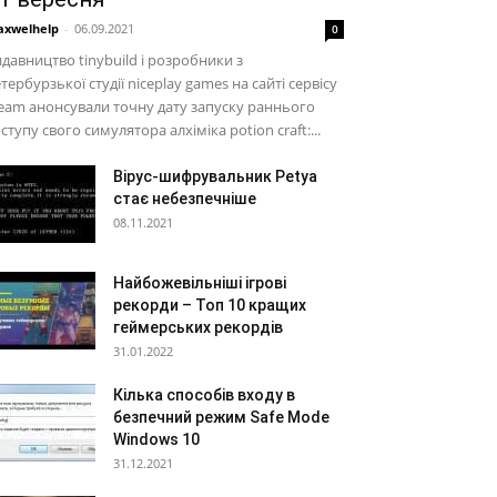
xwelhelp
-
06.09.2021
0
давництво tinybuild і розробники з
тербурзької студії niceplay games на сайті сервісу
eam анонсували точну дату запуску раннього
ступу свого симулятора алхіміка potion craft:...
Вірус-шифрувальник Petya
стає небезпечніше
08.11.2021
Найбожевільніші ігрові
рекорди – Топ 10 кращих
геймерських рекордів
31.01.2022
Кілька способів входу в
безпечний режим Safe Mode
Windows 10
31.12.2021