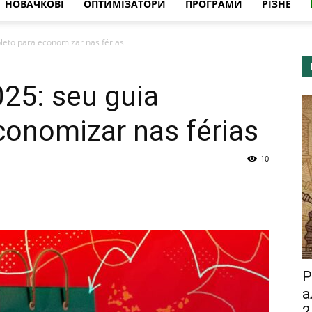
НОВАЧКОВІ
ОПТИМІЗАТОРИ
ПРОГРАМИ
РІЗНЕ
leto para economizar nas férias
025: seu guia
conomizar nas férias
10
Р
а
2