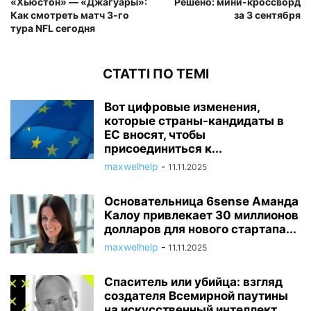
«Хьюстон» — «Джагуары»:
Решено: мини-кроссворд
Как смотреть матч 3-го
за 3 сентября
тура NFL сегодня
СТАТТІ ПО ТЕМІ
Вот цифровые изменения,
которые страны-кандидаты в
ЕС вносят, чтобы
присоединиться к...
maxwelhelp
-
11.11.2025
Основательница 6sense Аманда
Калоу привлекает 30 миллионов
долларов для нового стартапа...
maxwelhelp
-
11.11.2025
Спаситель или убийца: взгляд
создателя Всемирной паутины
на искусственный интеллект