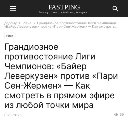
FASTPING
Все про софт, windows, інтернет
додому
Різне
Грандиозное противостояние Лиги Чемпионов:
«Байер Леверкузен» против «Пари Сен-Жермен» — Как смотреть...
Різне
Грандиозное
противостояние Лиги
Чемпионов: «Байер
Леверкузен» против «Пари
Сен-Жермен» — Как
смотреть в прямом эфире
из любой точки мира
59
06.11.2025