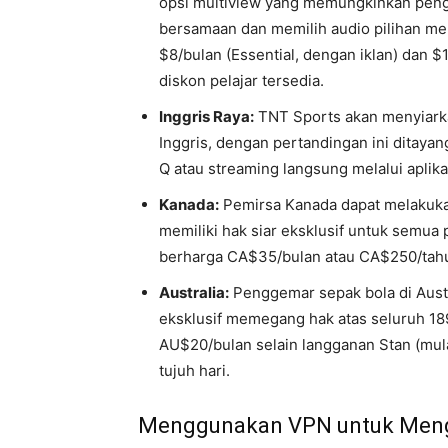
opsi multiview yang memungkinkan pen
bersamaan dan memilih audio pilihan m
$8/bulan (Essential, dengan iklan) dan $
diskon pelajar tersedia.
Inggris Raya:
TNT Sports akan menyiarka
Inggris, dengan pertandingan ini ditaya
Q atau streaming langsung melalui aplika
Kanada:
Pemirsa Kanada dapat melakukan
memiliki hak siar eksklusif untuk semu
berharga CA$35/bulan atau CA$250/tah
Australia:
Penggemar sepak bola di Austr
eksklusif memegang hak atas seluruh 18
AU$20/bulan selain langganan Stan (mula
tujuh hari.
Menggunakan VPN untuk Men