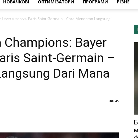
НОВАЧКОВІ
ОПТИМІЗАТОРИ
ПРОГРАМИ
РІЗНЕ
 Leverkusen vs. Paris Saint-Germain – Cara Menonton Langsung...
a Champions: Bayer
aris Saint-Germain –
Langsung Dari Mana
45
Б
м
ф