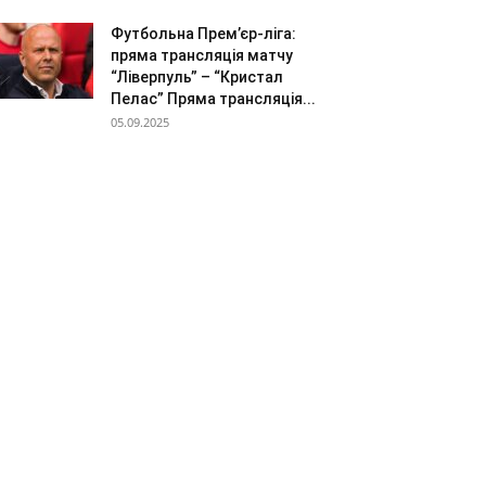
Футбольна Прем’єр-ліга:
пряма трансляція матчу
“Ліверпуль” – “Кристал
Пелас” Пряма трансляція...
05.09.2025