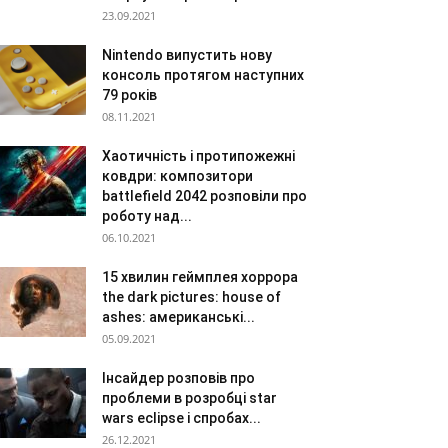
23.09.2021
Nintendo випустить нову
консоль протягом наступних
79 років
08.11.2021
Хаотичність і протипожежні
ковдри: композитори
battlefield 2042 розповіли про
роботу над...
06.10.2021
15 хвилин геймплея хоррора
the dark pictures: house of
ashes: американські...
05.09.2021
Інсайдер розповів про
проблеми в розробці star
wars eclipse і спробах...
26.12.2021