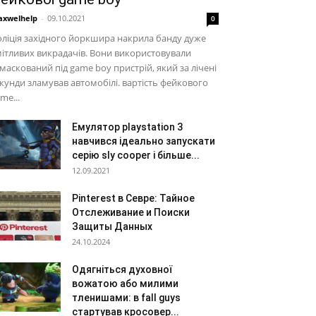
xwelhelp
-
09.10.2021
0
ліція західного йоркшира накрила банду дуже
ітливих викрадачів. Вони використовували
маскований під game boy пристрій, який за лічені
кунди зламував автомобілі. вартість фейкового
me...
Емулятор playstation 3
навчився ідеально запускати
серію sly cooper і більше...
12.09.2021
Pinterest в Севре: Тайное
Отслеживание и Поиски
Защиты Данных
24.10.2024
Одягніться духовної
вожатою або милими
тленишами: в fall guys
стартував кросовер...