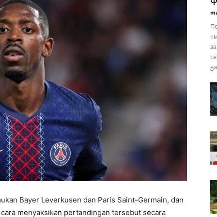
ma
По
км
за
се
ga
mukan Bayer Leverkusen dan Paris Saint-Germain, dan
u cara menyaksikan pertandingan tersebut secara