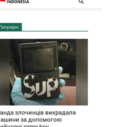
INDONESIA
Популярні
анда злочинців викрадала
ашини за допомогою
ейкової game boy