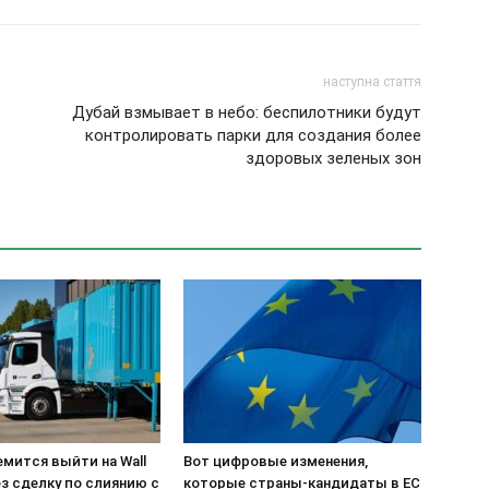
наступна стаття
з
Дубай взмывает в небо: беспилотники будут
контролировать парки для создания более
здоровых зеленых зон
ремится выйти на Wall
Вот цифровые изменения,
ез сделку по слиянию с
которые страны-кандидаты в ЕС