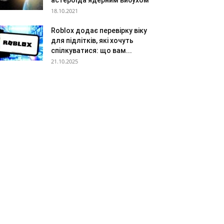
астероїда ядерним вибухом
18.10.2021
Roblox додає перевірку віку
для підлітків, які хочуть
спілкуватися: що вам...
21.10.2025