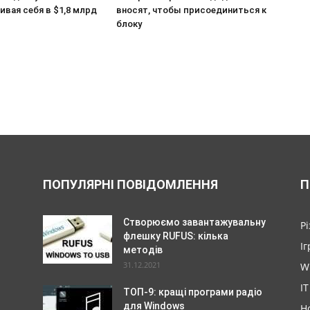
ивая себя в $1,8 млрд
вносят, чтобы присоединиться к
блоку
ПОПУЛЯРНІ ПОВІДОМЛЕННЯ
П
Створюємо завантажувальну
Р
флешку RUFUS: кілька
Іг
методів
31.12.2021
W
IT
ТОП-9: кращі програми радіо
для Windows
Н