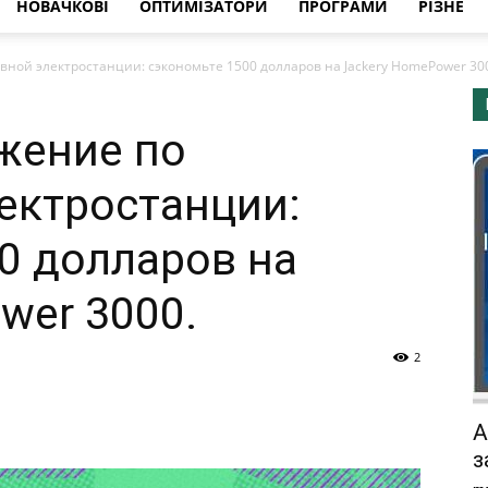
НОВАЧКОВІ
ОПТИМІЗАТОРИ
ПРОГРАМИ
РІЗНЕ
ной электростанции: сэкономьте 1500 долларов на Jackery HomePower 30
жение по
ектростанции:
0 долларов на
wer 3000.
2
А
з