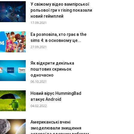
У свіжому відео вампірської
рольової гри v rising показали
новий геймплей
17.09.2021
Ea розповіла, хто грає в the
sims 4: в основному це...
27.09.2021
Як відкрити декілька
поштових скриньок
одночасно
06.10.2021
Новий вірус HummingBad
атакує Android
04.02.2022
Американські вчені
змоделювали знищення