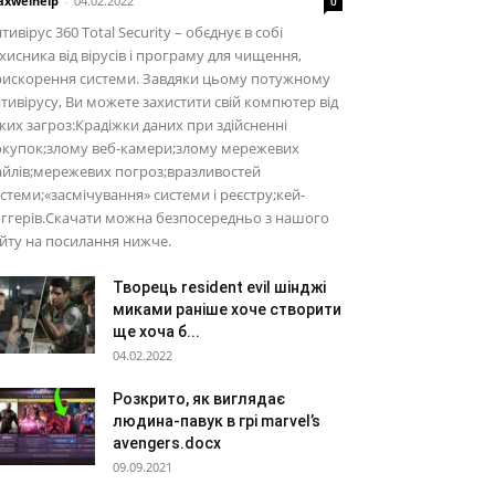
xwelhelp
-
04.02.2022
0
тивірус 360 Total Security – обєднує в собі
хисника від вірусів і програму для чищення,
рискорення системи. Завдяки цьому потужному
тивірусу, Ви можете захистити свій компютер від
ких загроз:Крадіжки даних при здійсненні
окупок;злому веб-камери;злому мережевих
йлів;мережевих погроз;вразливостей
стеми;«засмічування» системи і реєстру;кей-
ггерів.Скачати можна безпосередньо з нашого
йту на посилання нижче.
Творець resident evil шінджі
миками раніше хоче створити
ще хоча б...
04.02.2022
Розкрито, як виглядає
людина-павук в грі marvel’s
avengers.docx
09.09.2021