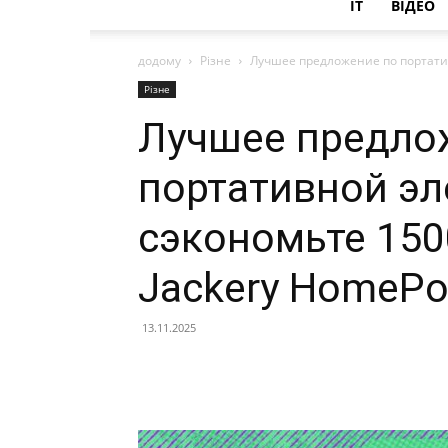
IT
ВІДЕО
додому
Різне
Лучшее предложение по портатив
Різне
Лучшее предло
портативной эл
сэкономьте 150
Jackery HomePo
13.11.2025