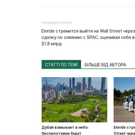
попередня стаття
Einride стремится выйти на Wall Street чере
сделку по слиянию с SPAC, оценивая себя в
$1,8 млрд
СТАТТІ ПО ТЕМІ
БІЛЬШЕ ВІД АВТОРА
Дубай взмывает в небо:
Einride ст
беспилотники будут
Street чер