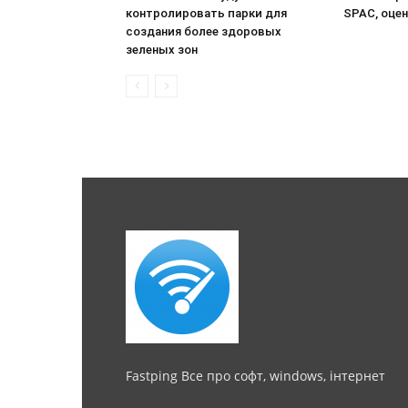
контролировать парки для
SPAC, оцен
создания более здоровых
зеленых зон
Fastping Все про софт, windows, інтернет