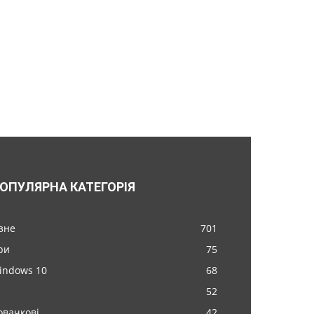
ОПУЛЯРНА КАТЕГОРІЯ
ізне
701
ри
75
indows 10
68
52
овачкові
42