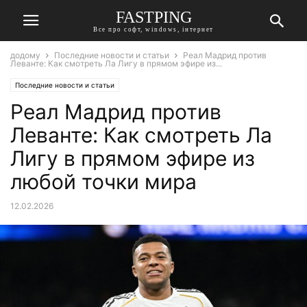
FASTPING
Все про софт, windows, інтернет
додому
Последние новости и статьи
Реал Мадрид против
Леванте: Как смотреть Ла Лигу в прямом эфире из...
Последние новости и статьи
Реал Мадрид против
Леванте: Как смотреть Ла
Лигу в прямом эфире из
любой точки мира
12.02.2026