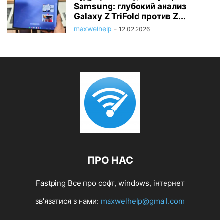
Samsung: глубокий анализ
Galaxy Z TriFold против Z...
maxwelhelp
-
12.02.2026
ПРО НАС
Fastping Все про софт, windows, інтернет
зв'язатися з нами:
maxwelhelp@gmail.com