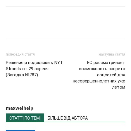
попередня стаття
наступна стаття
Решения и подсказки к NYT
ЕС рассматривает
Strands от 29 апреля
возможность запрета
(Загадка №787)
соцсетей для
несовершеннолетних уже
летом
maxwelhelp
СТАТТІ ПО ТЕМІ
БІЛЬШЕ ВІД АВТОРА