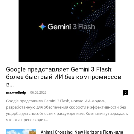
Google представляет Gemini 3 Flash:
более быстрый ИИ без компромиссов
в...
maxwelhelp
-
06.03.2026
0
Google представила Gemini 3 Flash, новую ИИ-модель,
разработанную для обеспечения скорости и эффективности без
ущерба для способности к рассуждениям. Компания утверждает,
что она превосходит...
Animal Crossing: New Horizons Получила