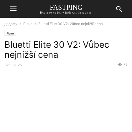
FASTPING
Все про софт, windows, інтернет
додому
Різне
Bluetti Elite 30 V2: Vůbec nejnižší cena
Різне
Bluetti Elite 30 V2: Vůbec
nejnižší cena
75
07.11.2025