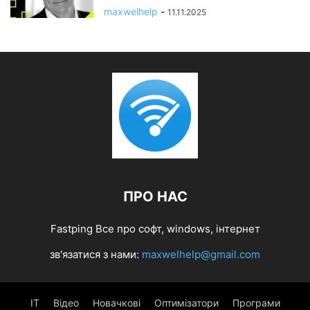
maxwelhelp
-
11.11.2025
ПРО НАС
Fastping Все про софт, windows, інтернет
зв'язатися з нами:
maxwelhelp@gmail.com
IT
Відео
Новачкові
Оптимізатори
Програми