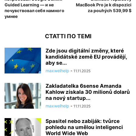
Guided Learning — и не
MacBook Pro je k dispozici
почувствовал себя намного
za pouhých 539,99 $
умнее
СТАТТІ ПО ТЕМІ
Zde jsou digitální změny, které
kandidátské země EU provádějí,
aby se...
maxwelhelp
-
11.11.2025
Zakladatelka 6sense Amanda
Kahlow získala 30 milionů dolarů
na nový startup...
maxwelhelp
-
11.11.2025
Spasitel nebo zabiják: tvůrce
pohledu na umělou inteligenci
World Wide Web