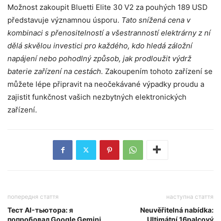
Možnost zakoupit Bluetti Elite 30 V2 za pouhých 189 USD
představuje významnou úsporu.
Tato snížená cena v
kombinaci s přenositelností a všestranností elektrárny z ní
dělá skvělou investici pro každého, kdo hledá záložní
napájení nebo pohodlný způsob, jak prodloužit výdrž
baterie zařízení na cestách.
Zakoupením tohoto zařízení se
můžete lépe připravit na neočekávané výpadky proudu a
zajistit funkčnost vašich nezbytných elektronických
zařízení.
попередня стаття
наступна стаття
Тест AI-тьютора: я
Neuvěřitelná nabídka:
попробовал Google Gemini
Ultimátní 16palcový