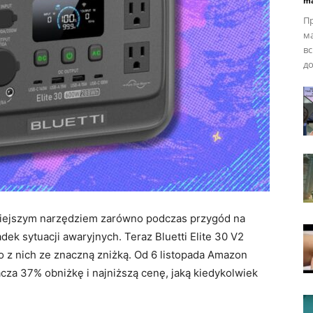
ma
Пр
ма
вс
до
nniejszym narzędziem zarówno podczas przygód na
ek sytuacji awaryjnych. Teraz Bluetti Elite 30 V2
 z nich ze znaczną zniżką. Od 6 listopada Amazon
acza 37% obniżkę i najniższą cenę, jaką kiedykolwiek