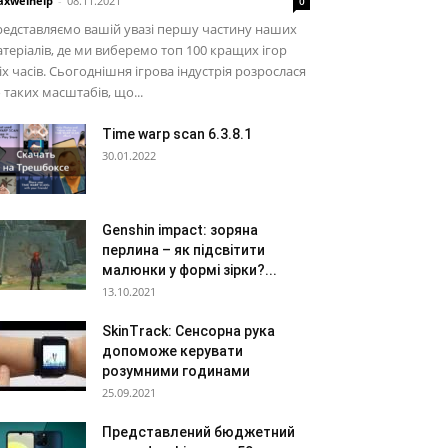
xwelhelp
-
08.11.2021
0
едставляємо вашій увазі першу частину наших
теріалів, де ми виберемо топ 100 кращих ігор
іх часів. Сьогоднішня ігрова індустрія розрослася
 таких масштабів, що...
Time warp scan 6.3.8.1
30.01.2022
Genshin impact: зоряна
перлина – як підсвітити
малюнки у формі зірки?...
13.10.2021
SkinTrack: Сенсорна рука
допоможе керувати
розумними годинами
25.09.2021
Представлений бюджетний