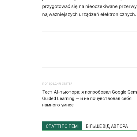
przygotować się na nieoczekiwane przerwy
najważniejszych urządzeń elektronicznych.
попередня стаття
Тест AI-тьютора: я попробовал Google Gemi
Guided Learning — и не почувствовал себя
намного умнее
СТАТТІ ПО ТЕМІ
БІЛЬШЕ ВІД АВТОРА