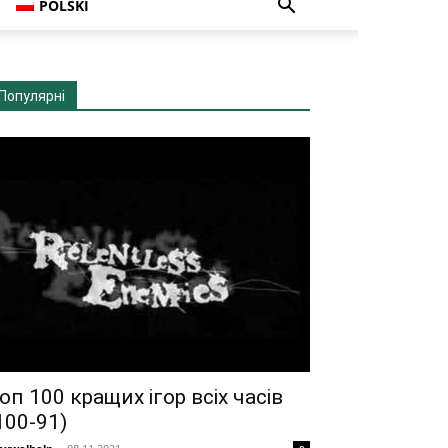
POLSKI
Популярні
оп 100 кращих ігор всіх часів
100-91)