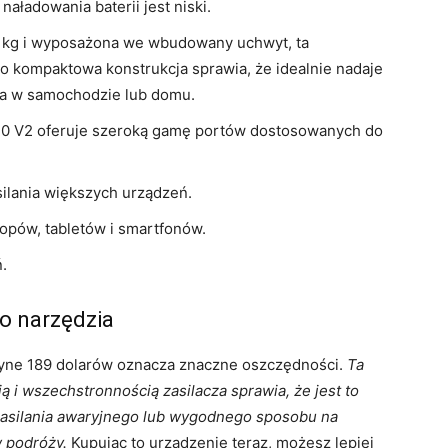
naładowania baterii jest niski.
5 kg i wyposażona we wbudowany uchwyt, ta
go kompaktowa konstrukcja sprawia, że ​​idealnie nadaje
a w samochodzie lub domu.
30 V2 oferuje szeroką gamę portów dostosowanych do
ilania większych urządzeń.
pów, tabletów i smartfonów.
.
o narzędzia
edyne 189 dolarów oznacza znaczne oszczędności.
Ta
i wszechstronnością zasilacza sprawia, że ​​jest to
 zasilania awaryjnego lub wygodnego sposobu na
w podróży.
Kupując to urządzenie teraz, możesz lepiej