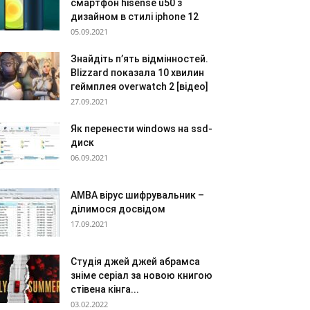
смартфон hisense u50 з
дизайном в стилі iphone 12
05.09.2021
Знайдіть п’ять відмінностей.
Blizzard показала 10 хвилин
геймплея overwatch 2 [відео]
27.09.2021
Як перенести windows на ssd-
диск
06.09.2021
AMBA вірус шифрувальник –
ділимося досвідом
17.09.2021
Студія джей джей абрамса
зніме серіал за новою книгою
стівена кінга...
03.02.2022