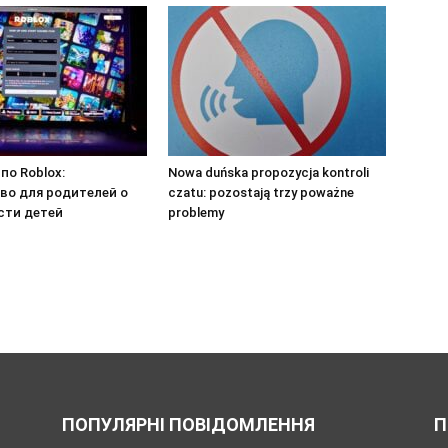
по Roblox:
Nowa duńska propozycja kontroli
во для родителей о
czatu: pozostają trzy poważne
сти детей
problemy
ПОПУЛЯРНІ ПОВІДОМЛЕННЯ
П