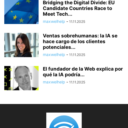
Bridging the Digital Divide: EU
Candidate Countries Race to
Meet Tech...
maxwelhelp
-
11.11.2025
Ventas sobrehumanas: la IA se
hace cargo de los clientes
potenciales...
maxwelhelp
-
11.11.2025
El fundador de la Web explica por
qué la IA podría...
maxwelhelp
-
11.11.2025