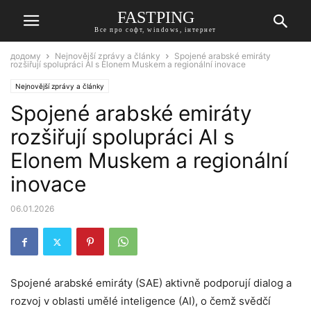
FASTPING
Все про софт, windows, інтернет
додому
Nejnovější zprávy a články
Spojené arabské emiráty
rozšiřují spolupráci AI s Elonem Muskem a regionální inovace
Nejnovější zprávy a články
Spojené arabské emiráty
rozšiřují spolupráci AI s
Elonem Muskem a regionální
inovace
06.01.2026
Spojené arabské emiráty (SAE) aktivně podporují dialog a
rozvoj v oblasti umělé inteligence (AI), o čemž svědčí