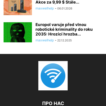
Akce za 9,99 $ Stále...
maxwelhelp
-
06.01.2026
Europol varuje před vlnou
robotické kriminality do roku
2035: Hrozící hrozba...
maxwelhelp
-
22.12.2025
ПРО НАС