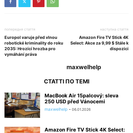
попередня стаття
наступна стаття
Europol varuje před vlnou
Amazon Fire TV Stick 4K
robotické kriminality do roku
Select: Akce za 9,99 $ Stále k
2035: Hrozící hrozba pro
dispozici
vymáhání práva
maxwelhelp
СТАТТІ ПО ТЕМІ
MacBook Air 15palcový: sleva
250 USD před Vánocemi
maxwelhelp
-
06.01.2026
Amazon Fire TV Stick 4K Select: