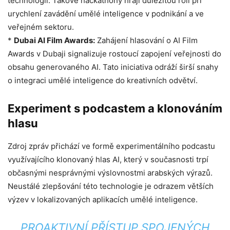
technologií. Takové hackathony hrají důležitou roli při
urychlení zavádění umělé inteligence v podnikání a ve
veřejném sektoru.
*
Dubai AI Film Awards:
Zahájení hlasování o AI Film
Awards v Dubaji signalizuje rostoucí zapojení veřejnosti do
obsahu generovaného AI. Tato iniciativa odráží širší snahy
o integraci umělé inteligence do kreativních odvětví.
Experiment s podcastem a klonováním
hlasu
Zdroj zpráv přichází ve formě experimentálního podcastu
využívajícího klonovaný hlas AI, který v současnosti trpí
občasnými nesprávnými výslovnostmi arabských výrazů.
Neustálé zlepšování této technologie je odrazem větších
výzev v lokalizovaných aplikacích umělé inteligence.
PROAKTIVNÍ PŘÍSTUP SPOJENÝCH