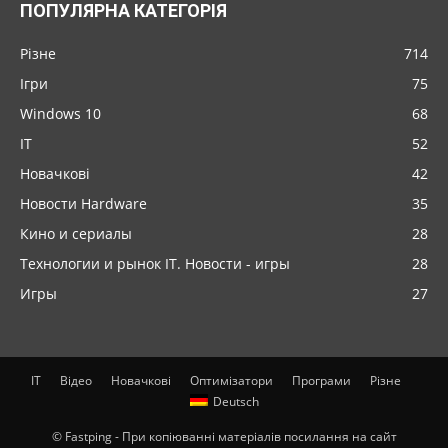
ПОПУЛЯРНА КАТЕГОРІЯ
Різне
714
Ігри
75
Windows 10
68
IT
52
Новачкові
42
Новости Hardware
35
Кино и сериалы
28
Технологии и рынок IT. Новости - игры
28
Игры
27
IT
Відео
Новачкові
Оптимізатори
Програми
Різне
Deutsch
© Fastping - При копіюванні матеріалів посилання на сайт