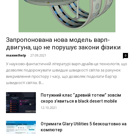
Запропонована нова модель варп-
двигуна, що не порушує закони фізики
maxwelhelp
-
27.09.2021
0
У науково-фантастичній літературі варп-драйв-це технологія, що
дозволяє подорожувати швидше швидкості світла за рахунок
викривлення простору і часу, що дозволяє подолати бар'єр
швидкості світла. В...
Потужний клас “древній тотем” зовсім
скоро з’явиться в black desert mobile
12.10.2021
Отримати Glary Utilities 5 безкоштовно на
компютер