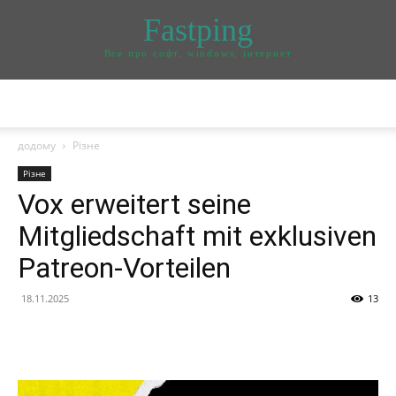
Fastping
Все про софт, windows, інтернет
додому
Різне
Різне
Vox erweitert seine
Mitgliedschaft mit exklusiven
Patreon-Vorteilen
18.11.2025
13