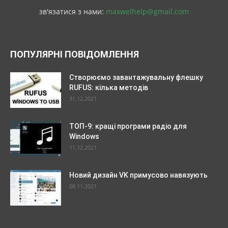
зв'язатися з нами:
maxwelhelp@gmail.com
ПОПУЛЯРНІ ПОВІДОМЛЕННЯ
Створюємо завантажувальну флешку
RUFUS: кілька методів
31.12.2021
ТОП-9: кращі програми радіо для
Windows
11.12.2021
Новий дизайн VK примусово навязують
08.11.2021