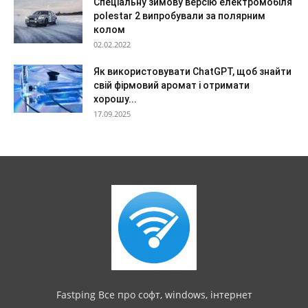
Спеціальну зимову версію електромобіля
polestar 2 випробували за полярним
колом
02.02.2022
Як використовувати ChatGPT, щоб знайти
свій фірмовий аромат і отримати
хорошу...
17.09.2025
Fastping Все про софт, windows, інтернет