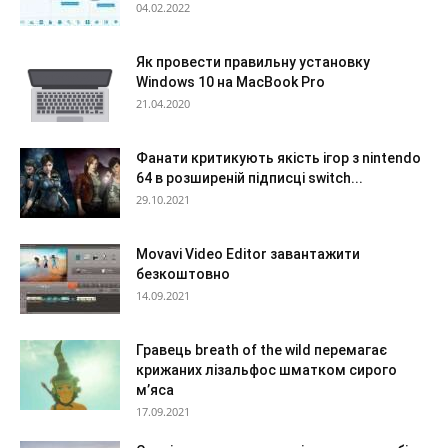
04.02.2022
Як провести правильну установку
Windows 10 на MacBook Pro
21.04.2020
Фанати критикують якість ігор з nintendo
64 в розширеній підписці switch...
29.10.2021
Movavi Video Editor завантажити
безкоштовно
14.09.2021
Гравець breath of the wild перемагає
крижаних лізальфос шматком сирого
м’яса
17.09.2021