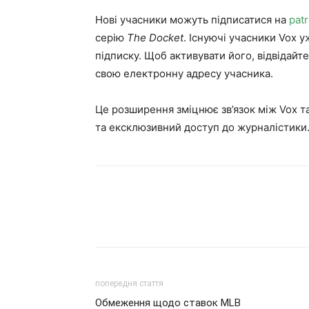
Нові учасники можуть підписатися на
pat
серію
The Docket
. Існуючі учасники Vox у
підписку. Щоб активувати його, відвідайт
свою електронну адресу учасника.
Це розширення зміцнює зв’язок між Vox т
та ексклюзивний доступ до журналістики
попередня стаття
Обмеження щодо ставок MLB