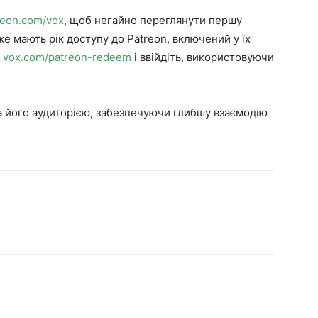
reon.com/vox
, щоб негайно переглянути першу
же мають рік доступу до Patreon, включений у їх
е
vox.com/patreon-redeem
і ввійдіть, використовуючи
а його аудиторією, забезпечуючи глибшу взаємодію
.