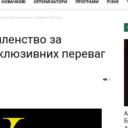
НОВАЧКОВІ
ОПТИМІЗАТОРИ
ПРОГРАМИ
РІЗНЕ
огою ексклюзивних переваг Patreon
ленство за
клюзивних переваг
1
А
Б
д