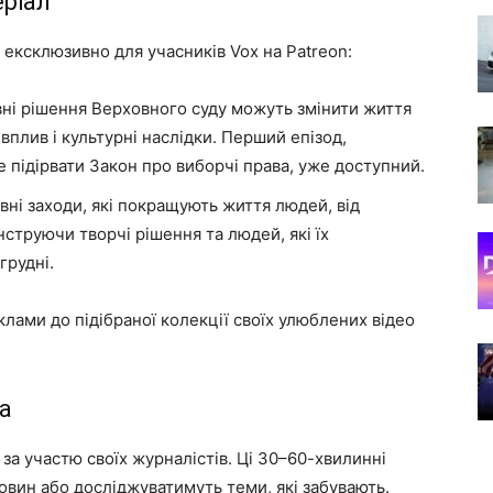
ріал
і ексклюзивно для учасників Vox на Patreon:
вні рішення Верховного суду можуть змінити життя
вплив і культурні наслідки. Перший епізод,
е підірвати Закон про виборчі права, уже доступний.
вні заходи, які покращують життя людей, від
нструючи творчі рішення та людей, які їх
грудні.
лами до підібраної колекції своїх улюблених відео
а
за участю своїх журналістів. Ці 30–60-хвилинні
вин або досліджуватимуть теми, які забувають.