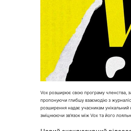
Vox розширює свою програму членства, з
пропонуючи глибшу взаємодію з журналіст
розширення надає учасникам унікальний к
зміцнюючи зв’язок між Vox та його лояль