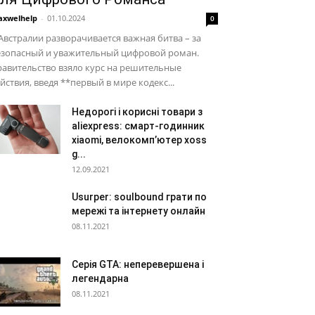
xwelhelp
-
01.10.2024
0
Австралии разворачивается важная битва – за
езопасный и уважительный цифровой роман.
авительство взяло курс на решительные
йствия, введя **первый в мире кодекс...
Недорогі і корисні товари з
aliexpress: смарт-годинник
xiaomi, велокомп’ютер xoss
g...
12.09.2021
Usurper: soulbound грати по
мережі та інтернету онлайн
08.11.2021
Серія GTA: неперевершена і
легендарна
08.11.2021