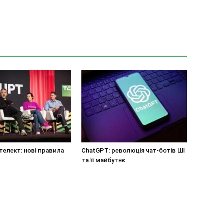
телект: нові правила
ChatGPT: революція чат-ботів ШІ
та її майбутнє