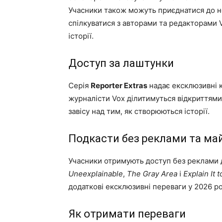
Учасники також можуть приєднатися до но
спілкуватися з авторами та редакторами
історії.
Доступ за лаштунки
Серія
Reporter Extras
надає ексклюзивні к
журналісти Vox ділитимуться відкриттями
завісу над тим, як створюються історії.
Подкасти без реклами та май
Учасники отримують доступ без реклами 
Uneexplainable
,
The Gray Area
і
Explain It 
додаткові ексклюзивні переваги у 2026 ро
Як отримати переваги