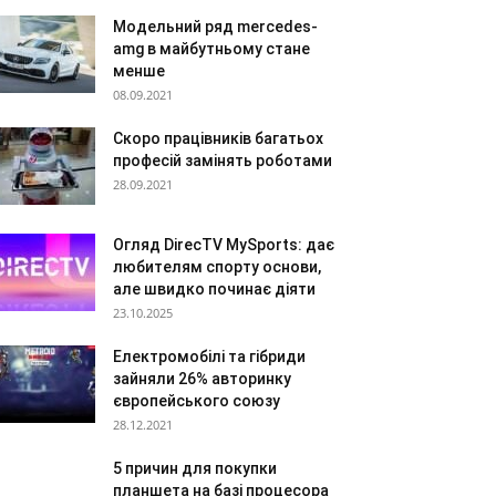
Модельний ряд mercedes-
amg в майбутньому стане
менше
08.09.2021
Скоро працівників багатьох
професій замінять роботами
28.09.2021
Огляд DirecTV MySports: дає
любителям спорту основи,
але швидко починає діяти
23.10.2025
Електромобілі та гібриди
зайняли 26% авторинку
європейського союзу
28.12.2021
5 причин для покупки
планшета на базі процесора