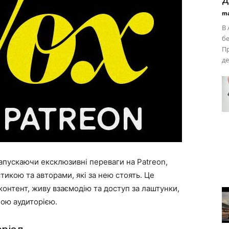
ma
В 
б
Пр
де
апускаючи ексклюзивні переваги на Patreon,
икою та авторами, які за нею стоять. Це
онтент, живу взаємодію та доступ за лаштунки,
ною аудиторією.