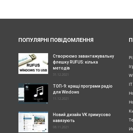
ПОПУЛЯРНІ ПОВІДОМЛЕННЯ
П
Створюємо завантажувальну
Р
флешку RUFUS: кілька
Іг
методів
31.12.2021
W
IT
ТОП-9: кращі програми радіо
для Windows
Н
11.12.2021
Н
К
Новий дизайн VK примусово
Т
навязують
08.11.2021
И