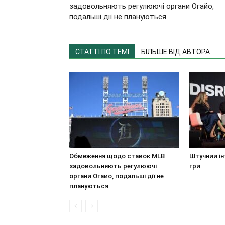
задовольняють регулюючі органи Огайо,
подальші дії не плануються
СТАТТІ ПО ТЕМІ
БІЛЬШЕ ВІД АВТОРА
Обмеження щодо ставок MLB
Штучний ін
задовольняють регулюючі
гри
органи Огайо, подальші дії не
плануються