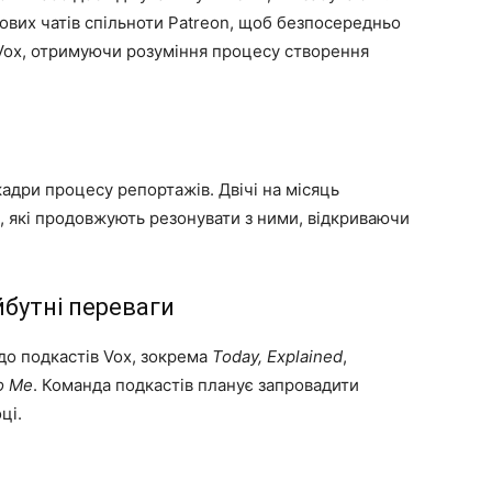
вих чатів спільноти Patreon, щоб безпосередньо
 Vox, отримуючи розуміння процесу створення
адри процесу репортажів. Двічі на місяць
, які продовжують резонувати з ними, відкриваючи
бутні переваги
до подкастів Vox, зокрема
Today, Explained
,
to Me
. Команда подкастів планує запровадити
ці.