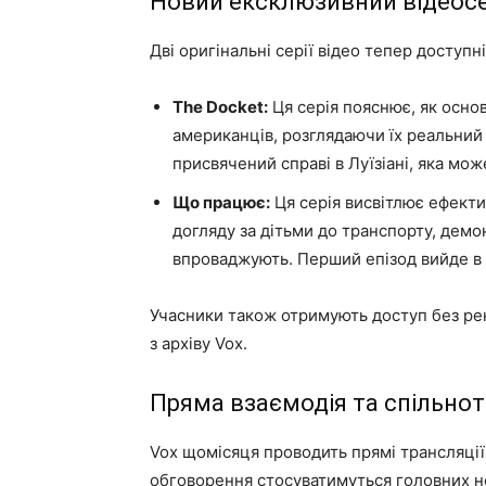
Новий ексклюзивний відеосе
Дві оригінальні серії відео тепер доступн
The Docket:
Ця серія пояснює, як осно
американців, розглядаючи їх реальний 
присвячений справі в Луїзіані, яка мож
Що працює:
Ця серія висвітлює ефекти
догляду за дітьми до транспорту, демо
впроваджують. Перший епізод вийде в 
Учасники також отримують доступ без рек
з архіву Vox.
Пряма взаємодія та спільнот
Vox щомісяця проводить прямі трансляції 
обговорення стосуватимуться головних но