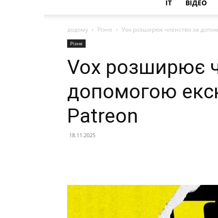
IT
ВІДЕО
додому
Різне
Vox розширює членство за допом
Різне
Vox розширює ч
допомогою екс
Patreon
18.11.2025