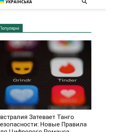
УКРАЇНСЬКА
Популярні
встралия Затевает Танго
езопасности: Новые Правила
ля Цифрового Романса