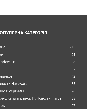
ОПУЛЯРНА КАТЕГОРІЯ
ізне
713
ри
75
indows 10
68
52
овачкові
42
овости Hardware
35
ино и сериалы
28
ехнологии и рынок IT. Новости - игры
28
гры
27