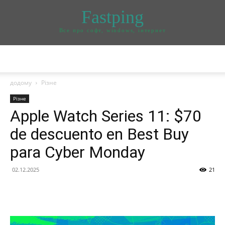
Fastping
Все про софт, windows, інтернет
додому
Різне
Різне
Apple Watch Series 11: $70
de descuento en Best Buy
para Cyber Monday
02.12.2025
21