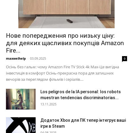
Нове попередження про низьку ціну:
для деяких щасливих покупців Amazon
Fire...
maxwelhelp
-
03.09.2025
0
Осінь без гальм: чому Amazon Fire TV Stick 4k Max-Це вигідна
інвестиція в комфорт Осінь-прекрасна пора для затишних
вечорів за переглядом фільмів і серіалів....
Los peligros de la IA personal: los robots
muestran tendencias discriminatorias...
13.11.2025
Додаток Xbox для ПК тепер інтегрує ваші
ігри в Steam
04.08.2025