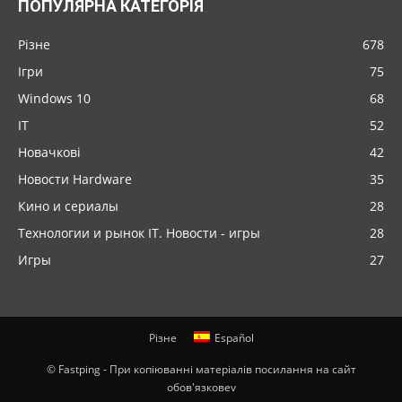
ПОПУЛЯРНА КАТЕГОРІЯ
Різне
678
Ігри
75
Windows 10
68
IT
52
Новачкові
42
Новости Hardware
35
Кино и сериалы
28
Технологии и рынок IT. Новости - игры
28
Игры
27
Різне
Español
© Fastping - При копіюванні матеріалів посилання на сайт
обов'язковеv