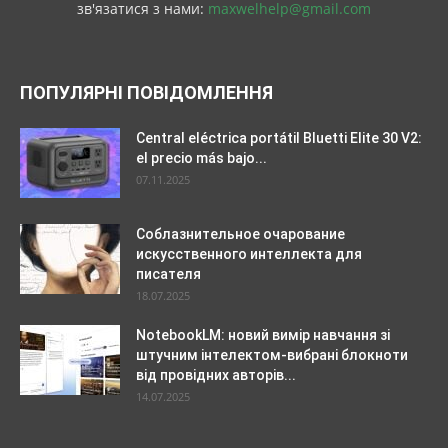
зв'язатися з нами:
maxwelhelp@gmail.com
ПОПУЛЯРНІ ПОВІДОМЛЕННЯ
Central eléctrica portátil Bluetti Elite 30 V2:
el precio más bajo...
07.11.2025
Соблазнительное очарование
искусственного интеллекта для
писателя
18.07.2025
NotebookLM: новий вимір навчання зі
штучним інтелектом-вибрані блокноти
від провідних авторів...
14.07.2025