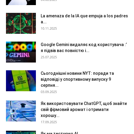
La amenaza de la IA que empuja a los padres
a...
10.11.2025
Google Gemini видаляє код користувача :’
я підвів вас повністю і...
25.07.2025
Сьогоднішні новини NYT: поради та
відповіді у спортивному випуску 9
серпня...
03.09.2025
Як використовувати ChatGPT, щоб знайти
свій фірмовий аромат і отримати
хорошу...
17.09.2025
Як ми тестуємо AI