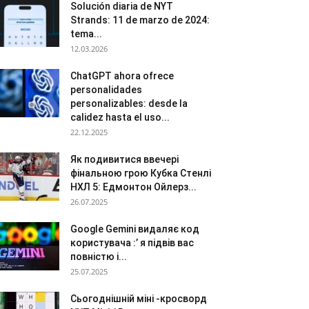
Solución diaria de NYT
Strands: 11 de marzo de 2024:
tema...
12.03.2026
ChatGPT ahora ofrece
personalidades
personalizables: desde la
calidez hasta el uso...
22.12.2025
Як подивитися ввечері
фінальною грою Кубка Стенлі
НХЛ 5: Едмонтон Ойлерз...
26.07.2025
Google Gemini видаляє код
користувача :’ я підвів вас
повністю і...
25.07.2025
Сьогоднішній міні -кросворд