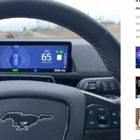
ma
Un
in
ol
en