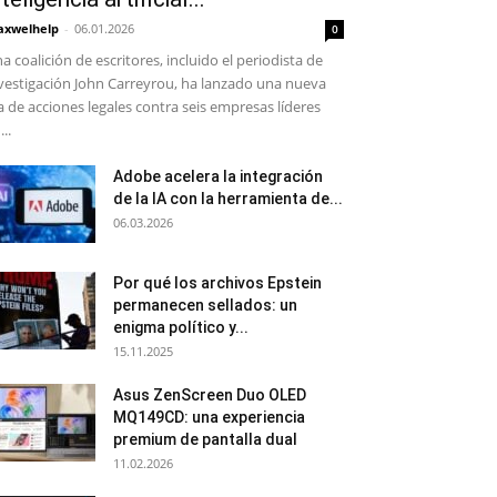
xwelhelp
-
06.01.2026
0
a coalición de escritores, incluido el periodista de
vestigación John Carreyrou, ha lanzado una nueva
a de acciones legales contra seis empresas líderes
...
Adobe acelera la integración
de la IA con la herramienta de...
06.03.2026
Por qué los archivos Epstein
permanecen sellados: un
enigma político y...
15.11.2025
Asus ZenScreen Duo OLED
MQ149CD: una experiencia
premium de pantalla dual
11.02.2026