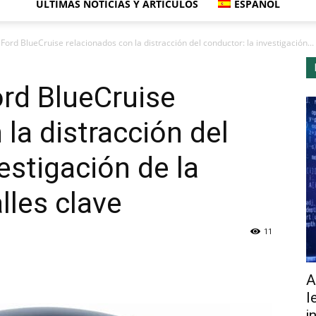
ÚLTIMAS NOTICIAS Y ARTÍCULOS
ESPAÑOL
Ford BlueCruise relacionados con la distracción del conductor: la investigación...
rd BlueCruise
la distracción del
estigación de la
lles clave
11
A
l
i