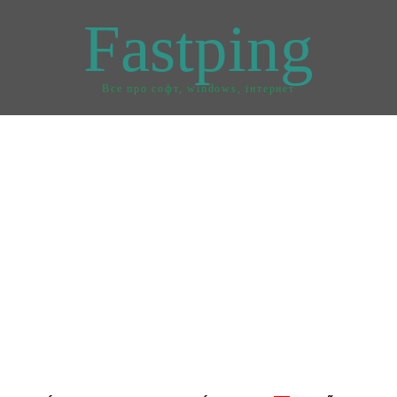
Fastping
Все про софт, windows, інтернет