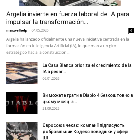
Argelia invierte en fuerza laboral de IA para
impulsar la transformación...
maxwelhelp
-
04.05.2026
0
Argelia ha lanzado oficialmente una nueva iniciativa centrada en la
formación en Inteligencia Artificial (IA), lo que marca un giro
estratégico hacia la construcción...
La Casa Blanca prioriza el crecimiento de la
IA a pesar...
06.01.2026
Ви можете грати в Diablo 4 безкоштовно в
цьому місяці з...
21.09.2025
Євросоюз чекає: компанії підписують
добровільний Кодекс поведінки у сфері
ШІ