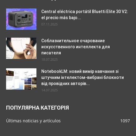
Central eléctrica portátil Bluetti Elite 30 V2:
el precio más bajo...
07.11.2025
Соблазнительное очарование
искусственного интеллекта для
писателя
18.07.2025
NotebookLM: новий вимір навчання зі
штучним інтелектом-вибрані блокноти
від провідних авторів...
14.07.2025
ПОПУЛЯРНА КАТЕГОРІЯ
Últimas noticias y artículos
1097