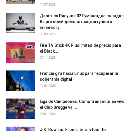
14.07.2025
Дивіться Рисунок 02 Гуманоїдна складка
Вінрі в новій демонстрації штучного
інтелекту
30.09.2025
Fire TV Stick 4K Plus: mitad de precio para
el Black...
27.11.2025
Francia gira hacia Linux para recuperar la
soberanía digital
10.04.2026
Liga de Campeones: Cómo transmitir en vivo
el Club Brugge vs....
28.01.2026
J.K. Rowling: From Literary Icon to