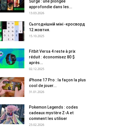
Surge : une plongée
approfondie dans les...
13.03.2026
Сьогоднішній міні -кросворд
12 жовтня.
15.10.2025
Fitbit Versa 4 reste à prix
réduit : économisez 80 $
après...
02.12.2025
iPhone 17 Pro : la façon la plus
cool de jouer...
31.01.2026
Pokemon Legends : codes
cadeaux mystère Z-A et
comment les utiliser
23.02.2026