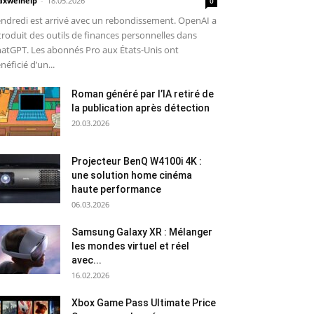
xwelhelp
-
18.05.2026
0
ndredi est arrivé avec un rebondissement. OpenAI a
troduit des outils de finances personnelles dans
atGPT. Les abonnés Pro aux États-Unis ont
néficié d’un...
Roman généré par l’IA retiré de
la publication après détection
20.03.2026
Projecteur BenQ W4100i 4K :
une solution home cinéma
haute performance
06.03.2026
Samsung Galaxy XR : Mélanger
les mondes virtuel et réel
avec...
16.02.2026
Xbox Game Pass Ultimate Price