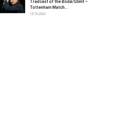
Tradcast of the Bodø/Glimt –
Tottenham Match...
13.10.2025