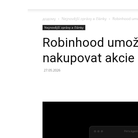
додому
Nejnovější zprávy a články
Robinhood umo
Nejnovější zprávy a články
Robinhood umož
nakupovat akcie
27.05.2026