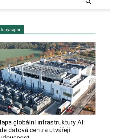
Популярні
apa globální infrastruktury AI:
de datová centra utvářejí
udoucnost