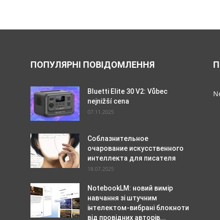
ПОПУЛЯРНІ ПОВІДОМЛЕННЯ
П
Bluetti Elite 30 V2: Vůbec
Ne
nejnižší cena
07.11.2025
Соблазнительное
очарование искусственного
интеллекта для писателя
18.07.2025
NotebookLM: новий вимір
навчання зі штучним
інтелектом-вибрані блокноти
від провідних авторів...