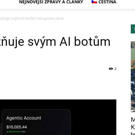
NEJNOVĚJŠÍ ZPRÁVY A ČLÁNKY
ČEŠTINA
žňuje svým AI botům nakupovat akcie
ňuje svým AI botům
2
M
K
b