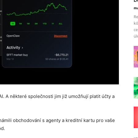
ma
Re
kó
ce
úl
. A některé společnosti jim již umožňují platit účty a
mili obchodování s agenty a kreditní kartu pro vaše
ód.