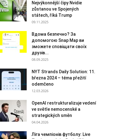
Nejvýkonnější čipy Nvidie
zůstanou ve Spojených
státech, říká Trump
09.11.2025
Вдома безпечно? За
допомогою Snap Map ви
зможете сповіщати своїх
друзів...
08.09.2025
NYT Strands Daily Solution: 11.
března 2024 – téma přežití
odemčeno
12.03.2026
OpenAI restrukturalizuje vedení
ve světle nemocenské a
strategických směn
04.04.2026
Ліга чемпіонів футболу: Live