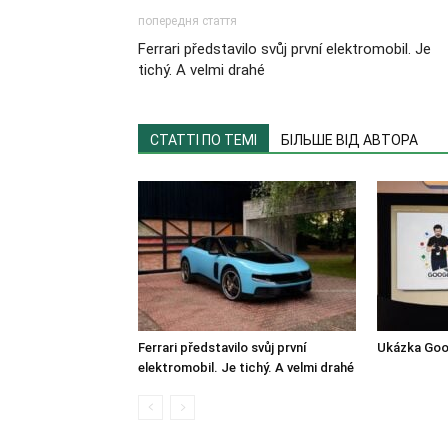
попередня стаття
Ferrari představilo svůj první elektromobil. Je
tichý. A velmi drahé
СТАТТІ ПО ТЕМІ
БІЛЬШЕ ВІД АВТОРА
Ferrari představilo svůj první
Ukázka Goo
elektromobil. Je tichý. A velmi drahé