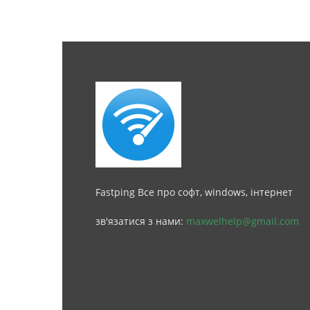
Fastping Все про софт, windows, інтернет
зв'язатися з нами:
maxwelhelp@gmail.com