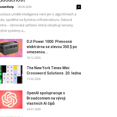
xwelhelp
-
28.04.2026
0
voluce umělé inteligence není jen o algoritmech a
du; spoléhá na fyzickou infrastrukturu. Datová
ntra – obrovská zařízení, která obsahují servery,
ožné systémy a...
DJI Power 1000: Přenosná
elektrárna se slevou 350 $ po
omezenou...
18.12.2025
The New York Times Mini
Crossword Solutions: 20. ledna
13.02.2026
OpenAI spolupracuje s
Broadcomem na vývoji
vlastních AI čipů
24.01.2026