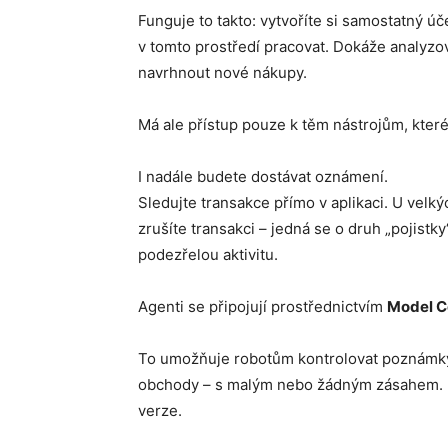
Funguje to takto: vytvoříte si samostatný ú
v tomto prostředí pracovat. Dokáže analyzov
navrhnout nové nákupy.
Má ale přístup pouze k těm nástrojům, které 
I nadále budete dostávat oznámení.
Sledujte transakce přímo v aplikaci. U velk
zrušíte transakci – jedná se o druh „pojistk
podezřelou aktivitu.
Agenti se připojují prostřednictvím
Model C
To umožňuje robotům kontrolovat poznámky 
obchody – s malým nebo žádným zásahem. Pr
verze.