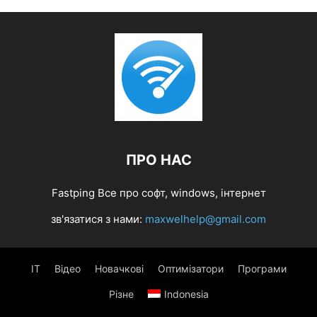
ПРО НАС
Fastping Все про софт, windows, інтернет
зв'язатися з нами:
maxwelhelp@gmail.com
IT
Відео
Новачкові
Оптимізатори
Програми
Різне
Indonesia