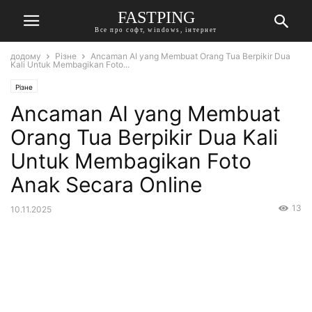
FASTPING
Все про софт, windows, інтернет
додому
Різне
Ancaman AI yang Membuat Orang Tua Berpikir Dua
Kali Untuk Membagikan Foto...
Різне
Ancaman AI yang Membuat
Orang Tua Berpikir Dua Kali
Untuk Membagikan Foto
Anak Secara Online
13
10.11.2025