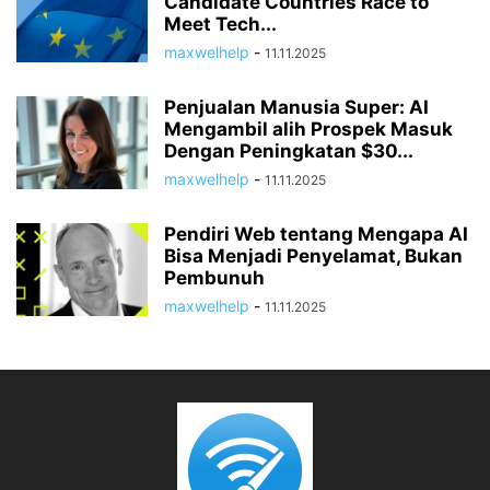
Candidate Countries Race to
Meet Tech...
maxwelhelp
-
11.11.2025
Penjualan Manusia Super: AI
Mengambil alih Prospek Masuk
Dengan Peningkatan $30...
maxwelhelp
-
11.11.2025
Pendiri Web tentang Mengapa AI
Bisa Menjadi Penyelamat, Bukan
Pembunuh
maxwelhelp
-
11.11.2025