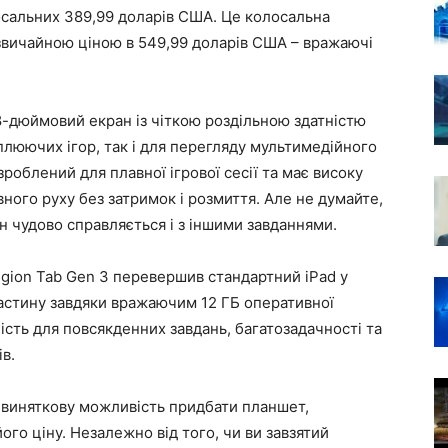
осальних 389,99 доларів США. Це колосальна
 звичайною ціною в 549,99 доларів США – вражаючі
8-дюймовий екран із чіткою роздільною здатністю
оплюючих ігор, так і для перегляду мультимедійного
зроблений для плавної ігрової сесії та має високу
ного руху без затримок і розмиття. Але не думайте,
н чудово справляється і з іншими завданнями.
egion Tab Gen 3 перевершив стандартний iPad у
 частину завдяки вражаючим 12 ГБ оперативної
ність для повсякденних завдань, багатозадачності та
в.
 виняткову можливість придбати планшет,
го ціну. Незалежно від того, чи ви завзятий