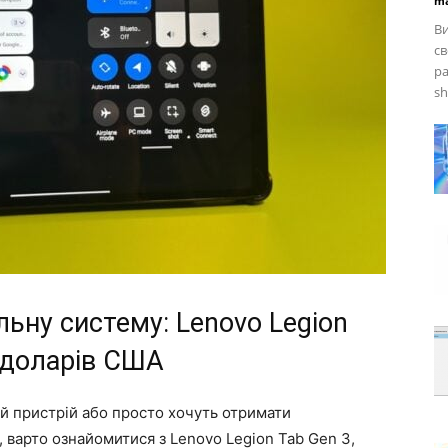
ma
Ви
св
ра
sh
ьну систему: Lenovo Legion
9 доларів США
й пристрій або просто хочуть отримати
 варто ознайомитися з Lenovo Legion Tab Gen 3,