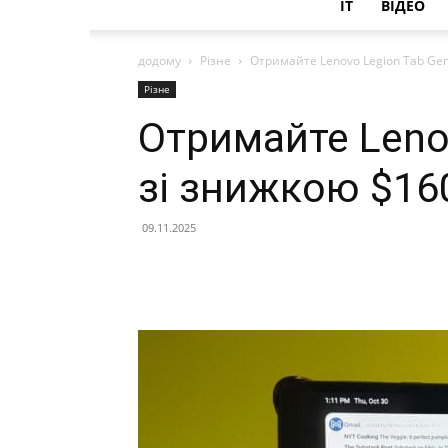
IT
ВІДЕО
додому
Різне
Отримайте Lenovo Legion Tab Gen
Різне
Отримайте Leno
зі знижкою $16
09.11.2025