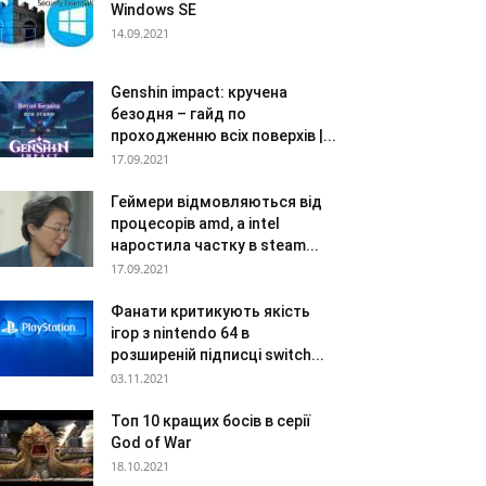
Windows SE
14.09.2021
Genshin impact: кручена
безодня – гайд по
проходженню всіх поверхів |...
17.09.2021
Геймери відмовляються від
процесорів amd, а intel
наростила частку в steam...
17.09.2021
Фанати критикують якість
ігор з nintendo 64 в
розширеній підписці switch...
03.11.2021
Топ 10 кращих босів в серії
God of War
18.10.2021