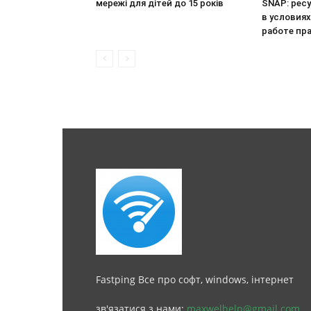
мережі для дітей до 15 років
SNAP: рес
в условия
работе пр
Fastping Все про софт, windows, інтернет
зв'язатися з нами:
maxwelhelp@gmail.com