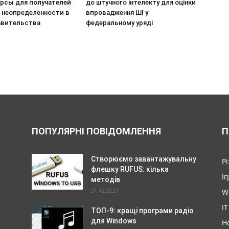
урсы для получателей
до штучного інтелекту для оцінки
х неопределенности в
впровадження ШІ у
авительства
федеральному уряді
ПОПУЛЯРНІ ПОВІДОМЛЕННЯ
П
Створюємо завантажувальну
Р
флешку RUFUS: кілька
Іг
методів
31.12.2021
W
IT
ТОП-9: кращі програми радіо
для Windows
Н