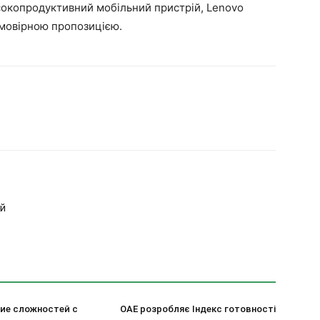
исокопродуктивний мобільний пристрій, Lenovo
ймовірною пропозицією.
ей
ие сложностей с
ОАЕ розробляє Індекс готовності