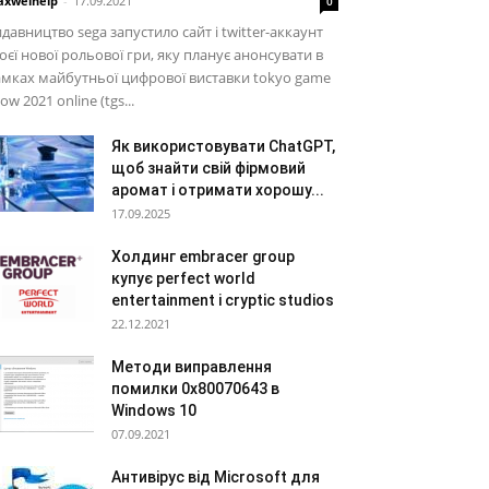
xwelhelp
-
17.09.2021
0
давництво sega запустило сайт і twitter-аккаунт
оєї нової рольової гри, яку планує анонсувати в
мках майбутньої цифрової виставки tokyo game
ow 2021 online (tgs...
Як використовувати ChatGPT,
щоб знайти свій фірмовий
аромат і отримати хорошу...
17.09.2025
Холдинг embracer group
купує perfect world
entertainment і cryptic studios
22.12.2021
Методи виправлення
помилки 0x80070643 в
Windows 10
07.09.2021
Антивірус від Microsoft для