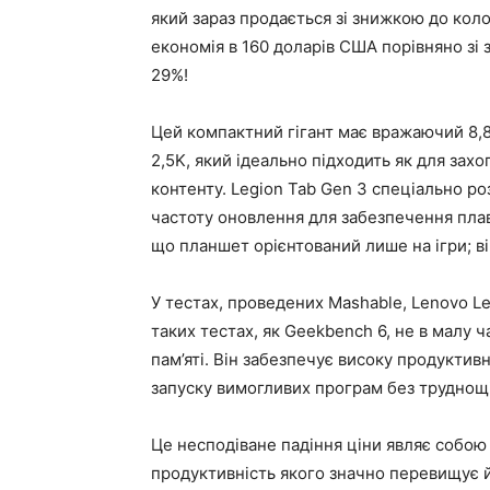
який зараз продається зі знижкою до кол
економія в 160 доларів США порівняно зі
29%!
Цей компактний гігант має вражаючий 8,
2,5K, який ідеально підходить як для зах
контенту. Legion Tab Gen 3 спеціально ро
частоту оновлення для забезпечення плав
що планшет орієнтований лише на ігри; ві
У тестах, проведених Mashable, Lenovo L
таких тестах, як Geekbench 6, не в малу
пам’яті. Він забезпечує високу продуктив
запуску вимогливих програм без труднощі
Це несподіване падіння ціни являє собою
продуктивність якого значно перевищує йо