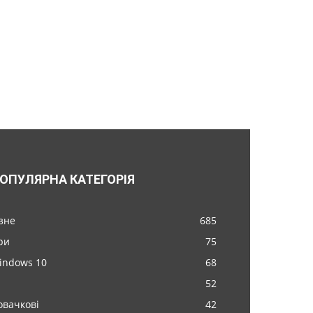
ОПУЛЯРНА КАТЕГОРІЯ
ізне
685
ри
75
indows 10
68
52
овачкові
42