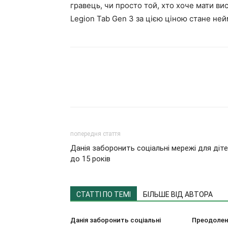
гравець, чи просто той, хто хоче мати в
Legion Tab Gen 3 за цією ціною стане не
попередня стаття
Данія заборонить соціальні мережі для діт
до 15 років
СТАТТІ ПО ТЕМІ
БІЛЬШЕ ВІД АВТОРА
Данія заборонить соціальні
Преодолен