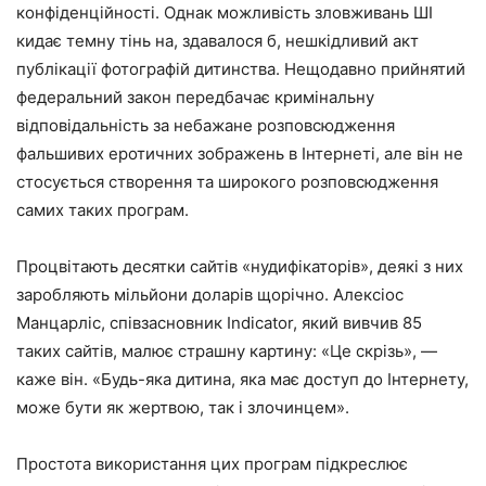
конфіденційності. Однак можливість зловживань ШІ
кидає темну тінь на, здавалося б, нешкідливий акт
публікації фотографій дитинства. Нещодавно прийнятий
федеральний закон передбачає кримінальну
відповідальність за небажане розповсюдження
фальшивих еротичних зображень в Інтернеті, але він не
стосується створення та широкого розповсюдження
самих таких програм.
Процвітають десятки сайтів «нудифікаторів», деякі з них
заробляють мільйони доларів щорічно. Алексіос
Манцарліс, співзасновник Indicator, який вивчив 85
таких сайтів, малює страшну картину: «Це скрізь», —
каже він. «Будь-яка дитина, яка має доступ до Інтернету,
може бути як жертвою, так і злочинцем».
Простота використання цих програм підкреслює