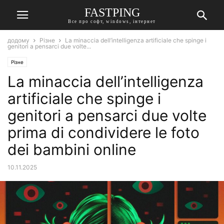
FASTPING
Все про софт, windows, інтернет
додому
Різне
La minaccia dell’intelligenza artificiale che spinge i
genitori a pensarci due volte...
Різне
La minaccia dell’intelligenza
artificiale che spinge i
genitori a pensarci due volte
prima di condividere le foto
dei bambini online
10.11.2025