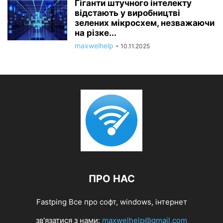
Гіганти штучного інтелекту
відстають у виробництві
зелених мікросхем, незважаючи
на різке...
maxwelhelp
-
10.11.2025
ПРО НАС
Fastping Все про софт, windows, інтернет
зв'язатися з нами:
maxwelhelp@gmail.com