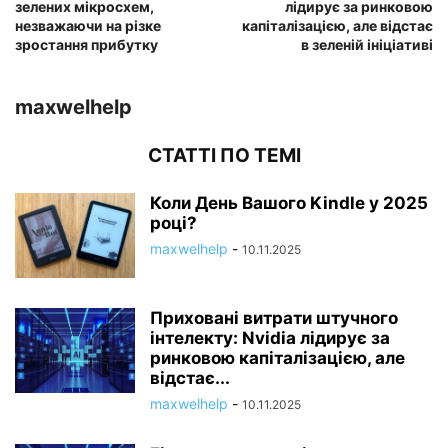
зелених мікросхем,
лідирує за ринковою
незважаючи на різке
капіталізацією, але відстає
зростання прибутку
в зеленій ініціативі
maxwelhelp
СТАТТІ ПО ТЕМІ
Коли День Вашого Kindle у 2025
році?
maxwelhelp
-
10.11.2025
Приховані витрати штучного
інтелекту: Nvidia лідирує за
ринковою капіталізацією, але
відстає...
maxwelhelp
-
10.11.2025