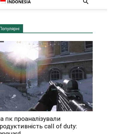
INDONESIA
Популярні
а пк проаналізували
родуктивність call of duty:
anguard