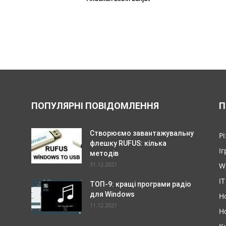
ПОПУЛЯРНІ ПОВІДОМЛЕННЯ
П
Створюємо завантажувальну
Р
флешку RUFUS: кілька
Іг
методів
31.12.2021
W
IT
ТОП-9: кращі програми радіо
для Windows
Н
11.12.2021
Н