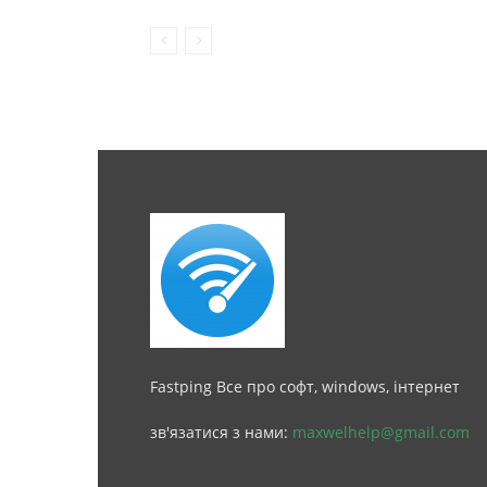
Fastping Все про софт, windows, інтернет
зв'язатися з нами:
maxwelhelp@gmail.com