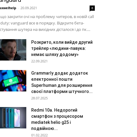
xwelhelp
-
20.09.2021
0
що закрити очі на проблему читеров, в новій call
 duty: vanguard все в порядку. Відкрите бета-
стування шутера на вихідних дісталося і до пк....
Розкрито, коли вийде другий
трейлер «людини-павука:
немає шляху додому»
22.09.2021
Grammarly додає додаток
електронної пошти
Superhuman для розширення
своєї платформи штучного...
28.07.2025
Redmi 10а. Недорогий
смартфон з процесором
mediatek helio g25 і
подвійною...
01.02.2022