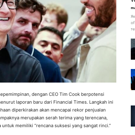
ma
Як
of
те
i kepemimpinan, dengan CEO Tim Cook berpotensi
nurut laporan baru dari Financial Times. Langkah ini
sahaan diperkirakan akan mencapai rekor penjualan
i tampaknya merupakan serah terima yang terencana,
ntuk memiliki “rencana suksesi yang sangat rinci.”