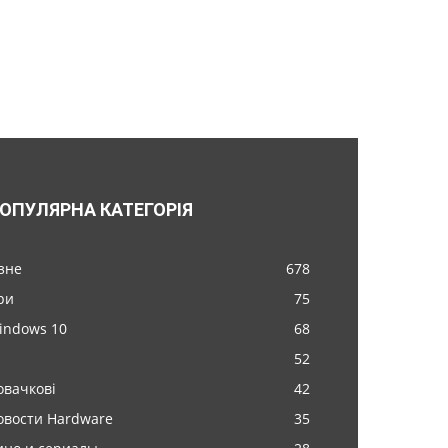
ОПУЛЯРНА КАТЕГОРІЯ
ізне
678
ри
75
indows 10
68
52
овачкові
42
овости Hardware
35