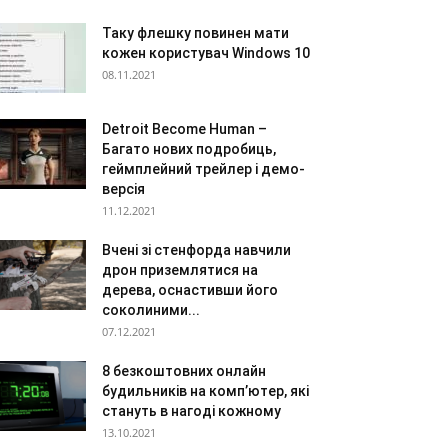
Таку флешку повинен мати
кожен користувач Windows 10
08.11.2021
Detroit Become Human –
Багато нових подробиць,
геймплейний трейлер і демо-
версія
11.12.2021
Вчені зі стенфорда навчили
дрон приземлятися на
дерева, оснастивши його
соколиними...
07.12.2021
8 безкоштовних онлайн
будильників на комп’ютер, які
стануть в нагоді кожному
13.10.2021