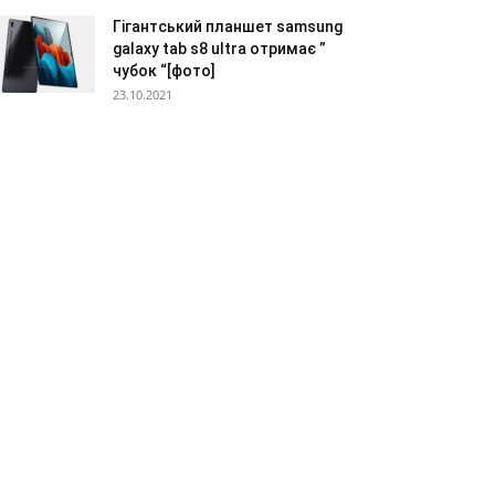
Гігантський планшет samsung
galaxy tab s8 ultra отримає ”
чубок “[фото]
23.10.2021