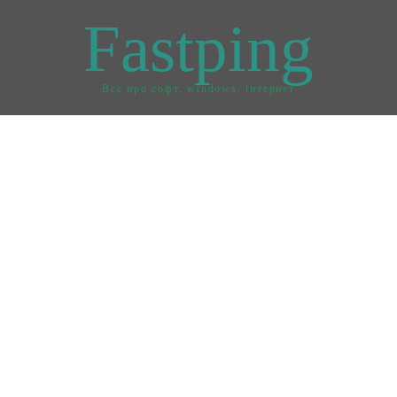
Fastping
Все про софт, windows, інтернет