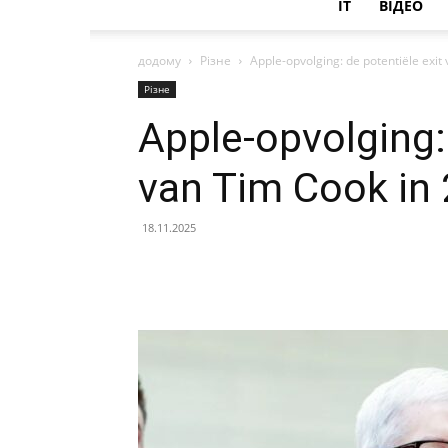
IT
ВІДЕО
додому
Різне
Apple-opvolging: de potentiële exit
Різне
Apple-opvolging: 
van Tim Cook in
18.11.2025