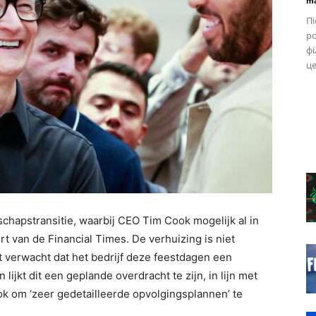
ma
Пі
ро
фі
це
rschapstransitie, waarbij CEO Tim Cook mogelijk al in
t van de Financial Times. De verhuizing is niet
 verwacht dat het bedrijf deze feestdagen een
 lijkt dit een geplande overdracht te zijn, in lijn met
k om ‘zeer gedetailleerde opvolgingsplannen’ te