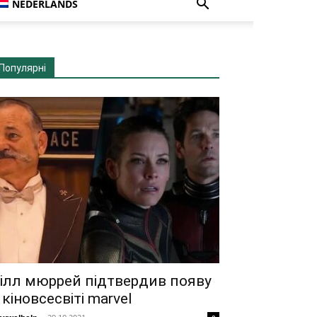
NEDERLANDS
Популярні
ілл мюррей підтвердив появу
 кіновсесвіті marvel