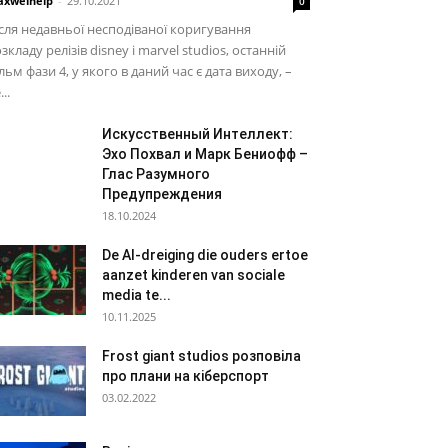
xwelhelp
-
29.10.2021
0
сля недавньої несподіваної коригування
зкладу релізів disney і marvel studios, останній
льм фази 4, у якого в даний час є дата виходу, –
...
Искусственный Интеллект:
Эхо Похвал и Марк Бениофф –
Глас Разумного
Предупреждения
18.10.2024
De AI-dreiging die ouders ertoe
aanzet kinderen van sociale
media te...
10.11.2025
Frost giant studios розповіла
про плани на кіберспорт
03.02.2022