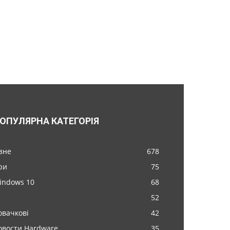
ОПУЛЯРНА КАТЕГОРІЯ
ізне
678
ри
75
indows 10
68
52
овачкові
42
овости Hardware
35