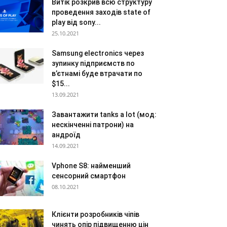
Витік розкрив всю структуру
проведення заходів state of
play від sony...
25.10.2021
Samsung electronics через
зупинку підприємств по
в’єтнамі буде втрачати по
$15...
13.09.2021
Завантажити tanks a lot (мод:
нескінченні патрони) на
андроїд
14.09.2021
Vphone S8: найменший
сенсорний смартфон
08.10.2021
Клієнти розробників чіпів
чинять опір підвищенню цін