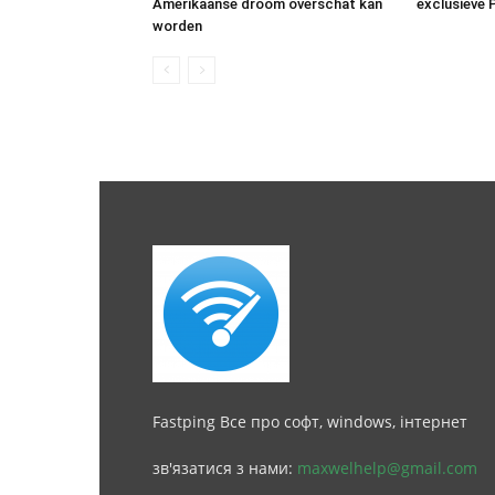
Amerikaanse droom overschat kan
exclusieve 
worden
Fastping Все про софт, windows, інтернет
зв'язатися з нами:
maxwelhelp@gmail.com