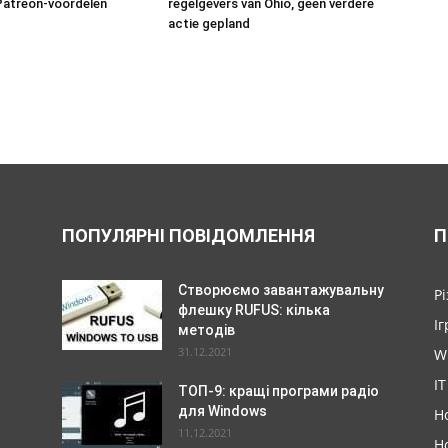
Patreon-voordelen
regelgevers van Ohio, geen verdere
actie gepland
ПОПУЛЯРНІ ПОВІДОМЛЕННЯ
П
Створюємо завантажувальну
Р
флешку RUFUS: кілька
Іг
методів
31.12.2021
W
IT
ТОП-9: кращі програми радіо
для Windows
Н
11.12.2021
Н