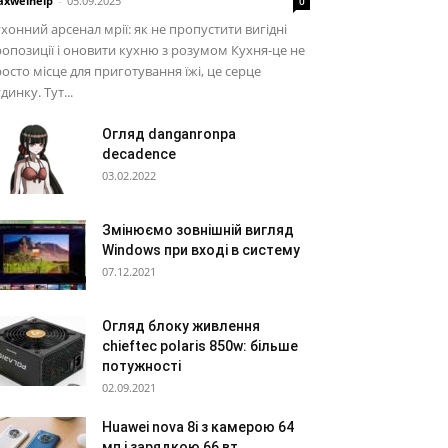
xwelhelp
-
05.09.2025
0
хонний арсенал мрії: як не пропустити вигідні
опозиції і оновити кухню з розумом Кухня-це не
осто місце для приготування їжі, це серце
динку. Тут...
Огляд danganronpa
decadence
03.02.2022
Змінюємо зовнішній вигляд
Windows при вході в систему
07.12.2021
Огляд блоку живлення
chieftec polaris 850w: більше
потужності
02.09.2021
Huawei nova 8i з камерою 64
мп і зарядкою 66 вт...