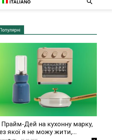
ITALIANO
Популярні
 Прайм-Дей на кухонну марку,
ез якої я не можу жити,...