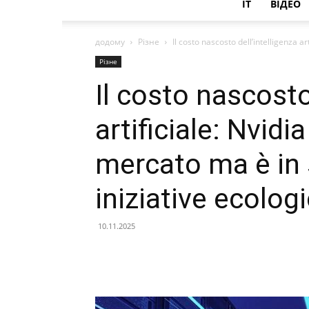
IT
ВІДЕО
додому
Різне
Il costo nascosto dell’intelligenza ar
Різне
Il costo nascosto
artificiale: Nvidia
mercato ma è in 
iniziative ecolog
10.11.2025