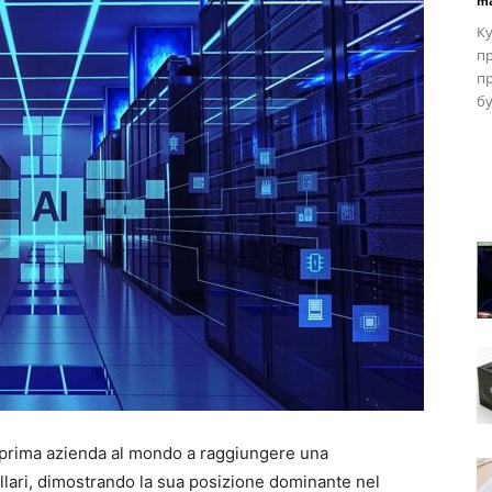
ma
Ку
пр
пр
бу
 prima azienda al mondo a raggiungere una
dollari, dimostrando la sua posizione dominante nel