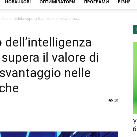
НОВАЧКОВІ
ОПТИМІЗАТОРИ
ПРОГРАМИ
РІЗНЕ
tificiale: Nvidia supera il valore di mercato ma...
 dell’intelligenza
 supera il valore di
svantaggio nelle
iche
30
У
б