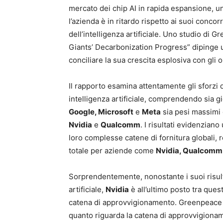
mercato dei chip AI in rapida espansione, u
l’azienda è in ritardo rispetto ai suoi concorr
dell’intelligenza artificiale. Uno studio di 
Giants’ Decarbonization Progress” dipinge u
conciliare la sua crescita esplosiva con gli ob
Il rapporto esamina attentamente gli sforzi 
intelligenza artificiale, comprendendo sia g
Google, Microsoft
e
Meta
sia pesi massimi
Nvidia
e
Qualcomm
. I risultati evidenziano
loro complesse catene di fornitura globali, r
totale per aziende come
Nvidia, Qualcomm
Sorprendentemente, nonostante i suoi risulta
artificiale,
Nvidia
è all’ultimo posto tra ques
catena di approvvigionamento. Greenpeace cit
quanto riguarda la catena di approvvigionamen