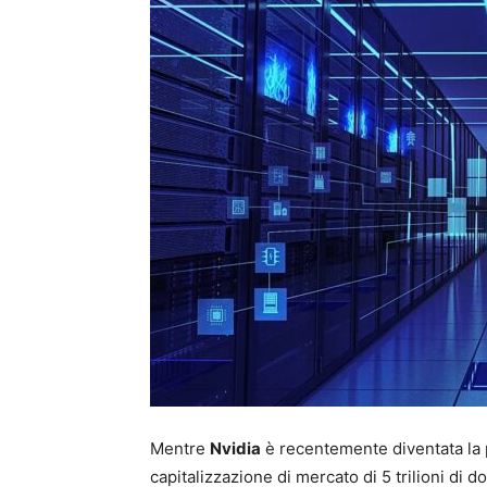
Mentre
Nvidia
è recentemente diventata la
capitalizzazione di mercato di 5 trilioni di 