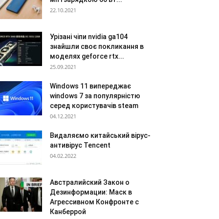
22.10.2021
Урізані чіпи nvidia ga104
знайшли своє покликання в
моделях geforce rtx...
25.09.2021
Windows 11 випереджає
windows 7 за популярністю
серед користувачів steam
04.12.2021
Видаляємо китайський вірус-
антивірус Tencent
04.02.2022
Австралийский Закон о
Дезинформации: Маск в
Агрессивном Конфронте с
Канберрой