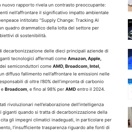
n nuovo rapporto rivela un contrasto preoccupante:
enti nell’affrontare il significativo impatto ambientale
Greenpeace intitolato “Supply Change: Tracking AI
n quadro drammatico della lotta del settore per
iettivi di sostenibilità.
di decarbonizzazione delle dieci principali aziende di
iganti tecnologici affermati come
Amazon, Apple,
 dei semiconduttori come
AMD, Broadcom, Intel,
 un diffuso fallimento nell’affrontare le emissioni nelle
esponsabili di oltre l’80% dell’impronta di carbonio
e
Broadcom
, e fino al 98% per
AMD
entro il 2024.
ti rivoluzionari nell’elaborazione dell’intelligenza
ti giganti quando si tratta di decarbonizzazione della
a gli impegni climatici inadeguati, in particolare per
to, l’insufficiente trasparenza riguardo alle fonti di