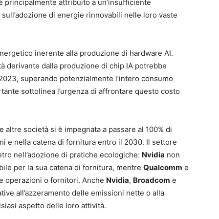
è principalmente attribuito a un’insufficiente
sull’adozione di energie rinnovabili nelle loro vaste
energetico inerente alla produzione di hardware AI.
ità derivante dalla produzione di chip IA potrebbe
del 2023, superando potenzialmente l’intero consumo
tante sottolinea l’urgenza di affrontare questo costo
e altre società si è impegnata a passare al 100% di
 e nella catena di fornitura entro il 2030. Il settore
ietro nell’adozione di pratiche ecologiche:
Nvidia
non
bile per la sua catena di fornitura, mentre
Qualcomm
e
e operazioni o fornitori. Anche
Nvidia
,
Broadcom
e
ive all’azzeramento delle emissioni nette o alla
iasi aspetto delle loro attività.