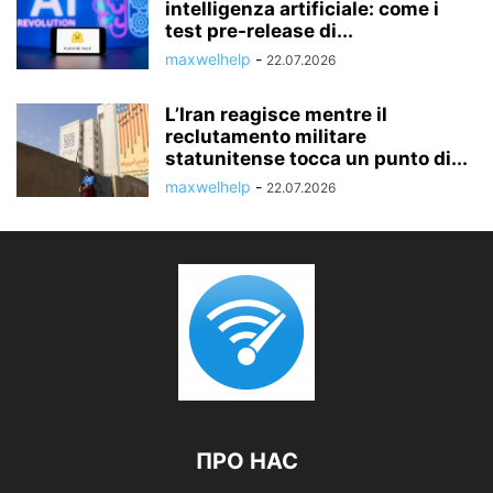
intelligenza artificiale: come i
test pre-release di...
maxwelhelp
-
22.07.2026
L’Iran reagisce mentre il
reclutamento militare
statunitense tocca un punto di...
maxwelhelp
-
22.07.2026
ПРО НАС