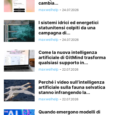
cambia...
maxwelhelp
-
24.07.2026
I sistemi idrici ed energetici
statunitensi colpiti da una
campagna di...
maxwelhelp
-
24.07.2026
Come la nuova intelligenza
artificiale di GitMind trasforma
qualsiasi supporto in...
maxwelhelp
-
22.07.2026
Perché i video sull’intelligenza
artificiale sulla fauna selvatica
stanno infrangendo la...
maxwelhelp
-
22.07.2026
Quando emergono modelli di