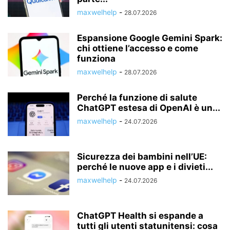
maxwelhelp
-
28.07.2026
Espansione Google Gemini Spark:
chi ottiene l’accesso e come
funziona
maxwelhelp
-
28.07.2026
Perché la funzione di salute
ChatGPT estesa di OpenAI è un...
maxwelhelp
-
24.07.2026
Sicurezza dei bambini nell’UE:
perché le nuove app e i divieti...
maxwelhelp
-
24.07.2026
ChatGPT Health si espande a
tutti gli utenti statunitensi: cosa