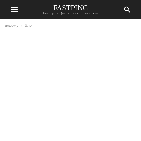
FASTPING
Все про софт, windows, інтернет
додому
Блог